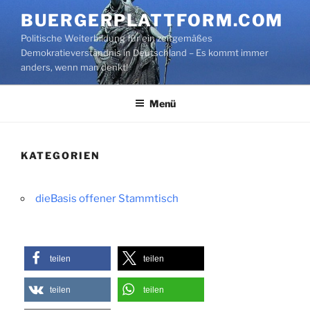
Zum
BUERGERPLATTFORM.COM
Inhalt
Politische Weiterbildung für ein zeitgemäßes
springen
Demokratieverständnis in Deutschland – Es kommt immer
anders, wenn man denkt!
Menü
KATEGORIEN
dieBasis offener Stammtisch
teilen
teilen
teilen
teilen