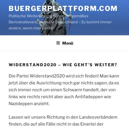
Zum
BUERGERPLATTFORM.COM
Inhalt
Politische Weiterbildung für ein zeitgemäßes
springen
Demokratieverständnis in Deutschland – Es kommt immer
anders, wenn man denkt!
Menü
WIDERSTAND2020 – WIE GEHT’S WEITER?
Die Partei Widerstand2020 wird sich finden! Man kann
jetzt über die Ausrichtung noch gar nichts sagen, da es
sich immer noch um einen Schwarm handelt, der von
links wie rechts reicht aber auch Antifadeppen wie
Nazideppen anzieht.
Lassen wir unsere Richtung in den Landesverbändem
finden, die auf alle Fälle nicht in das Einerlei der