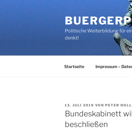
Zum
Inhalt
BUERGERP
springen
Politische Weiterbildung für 
denkt!
Startseite
Impressum – Date
VERÖFFENTLICHT
13. JULI 2019
VON
PETER HOL
AM
Bundeskabinett wil
beschließen