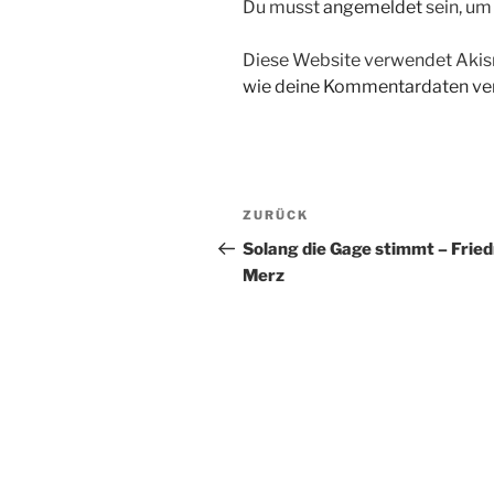
Du musst
angemeldet
sein, u
Diese Website verwendet Akis
wie deine Kommentardaten ver
Beitragsnavigation
Vorheriger
ZURÜCK
Beitrag
Solang die Gage stimmt – Fried
Merz