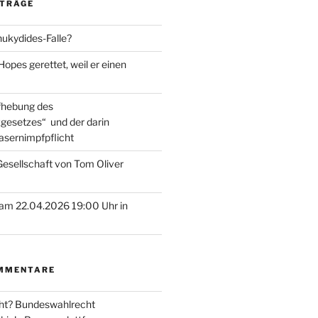
ITRÄGE
hukydides-Falle?
pes gerettet, weil er einen
ufhebung des
gesetzes“ und der darin
asernimpfpflicht
esellschaft von Tom Oliver
am 22.04.2026 19:00 Uhr in
MMENTARE
ht? Bundeswahlrecht