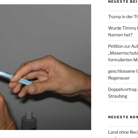
NEUESTE BE
Trump in der T
Wurde Timmy Ho
Namen hat?
Petition zur A
„Masernschutz
formulierten M
geschlossene G
Regenauer
Doppelvortrag 
Straubing
NEUESTE KO
Land ohne Rec