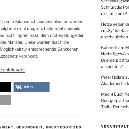
verfassungswid
Schnürt die Pol
die Luft zum A
nftig vom Kitabesuch ausgeschlossen werden.
Hetze gegen U
lpflicht nicht möglich, hatte Spahn bereits
zu
„2g“ ist Ras
ind nicht impfen lässt, dem drohen Bußgelder
abscheulichen
 der Minister. Diese würden durch die
Kabarett am Mi
Möglichkeit für entsprechende Sanktionen
Nothaftgewölb
utz­gesetz verankert.
Buergerplattf
ausrichten?
te anklicken)
Peter Hollatz
z
Akademie für 
teilen
Macht Euch fre
Buergerplattf
Trull – Deutsc
VERANSTAL
LAMENT
,
GESUNDHEIT
,
UNCATEGORIZED