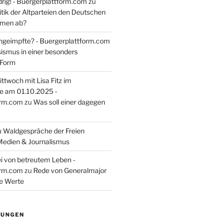
rig! - Buergerplattform.com
zu
itik der Altparteien den Deutschen
tmen ab?
ngeimpfte? - Buergerplattform.com
sismus in einer besonders
 Form
ttwoch mit Lisa Fitz im
e am 01.10.2025 -
orm.com
zu
Was soll einer dagegen
u
Waldgespräche der Freien
Medien & Journalismus
i von betreutem Leben -
orm.com
zu
Rede von Generalmajor
he Werte
TUNGEN