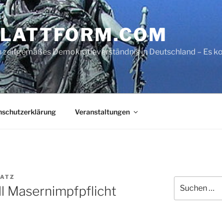
LATTFORM.COM
ein zeitgemäßes Demokratieverständnis in Deutschland – Es
nschutzerklärung
Veranstaltungen
LATZ
Suche
l Masernimpfpflicht
nach: