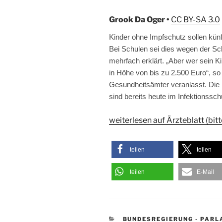
Grook Da Oger •
CC BY-SA 3.0
Kinder ohne Impfschutz sollen kü
Bei Schulen sei dies wegen der Schu
mehrfach erklärt. „Aber wer sein K
in Höhe von bis zu 2.500 Euro“, so
Gesundheitsämter veranlasst. Die 
sind bereits heute im Infektionssch
weiterlesen auf Ärzteblatt (bit
teilen
teilen
teilen
E-Mail
KATEGORIEN
BUNDESREGIERUNG - PAR