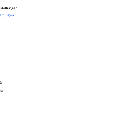
staltungen
taltungen
5
25