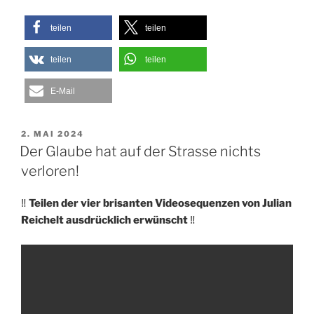
teilen
teilen
teilen
teilen
E-Mail
VERÖFFENTLICHT
2. MAI 2024
AM
Der Glaube hat auf der Strasse nichts
verloren!
‼️
Teilen der vier brisanten Videosequenzen von Julian
Reichelt ausdrücklich erwünscht
‼️