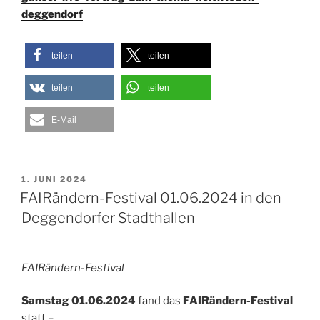
deggendorf
teilen
teilen
teilen
teilen
E-Mail
VERÖFFENTLICHT
1. JUNI 2024
AM
FAIRändern-Festival 01.06.2024 in den
Deggendorfer Stadthallen
FAIRändern-Festival
Samstag 01.06.2024
fand das
FAIRändern-Festival
statt –