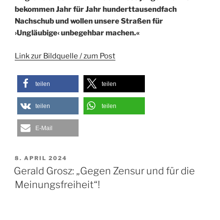
bekommen Jahr für Jahr hunderttausendfach
Nachschub und wollen unsere Straßen für
›Ungläubige‹ unbegehbar machen.«
Link zur Bildquelle / zum Post
teilen
teilen
teilen
teilen
E-Mail
VERÖFFENTLICHT
8. APRIL 2024
AM
Gerald Grosz: „Gegen Zensur und für die
Meinungsfreiheit“!