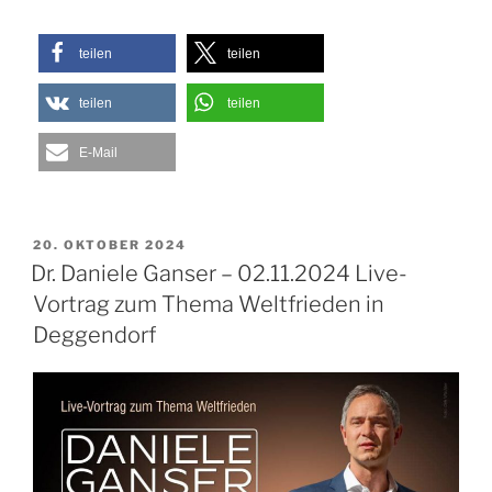
teilen
teilen
teilen
teilen
E-Mail
VERÖFFENTLICHT
20. OKTOBER 2024
AM
Dr. Daniele Ganser – 02.11.2024 Live-
Vortrag zum Thema Weltfrieden in
Deggendorf