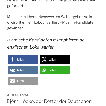
Ein Kalifat für Deutschland wurde ja bereits lautstark
gefordert.
Muslime mit bemerkenswerten Wahlergebnisse in
Großbritannien: Labour verliert – Muslim-Kandidaten
gewinnen.
Islamische Kandidaten triumphieren bei
englischen Lokalwahlen
teilen
teilen
teilen
teilen
E-Mail
VERÖFFENTLICHT
4. MAI 2024
AM
Björn Höcke, der Retter der Deutschen