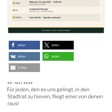
teilen
teilen
teilen
teilen
E-Mail
VERÖFFENTLICHT
29. JULI 2025
AM
Für jeden, den es uns gelingt, in den
Stadtrat zu hieven, fliegt einer von denen
raus!