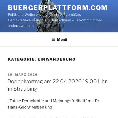
Zum
BUERGERPLATTFORM.COM
Inhalt
Politische Weiterbildung für ein zeitgemäßes
springen
Demokratieverständnis in Deutschland – Es kommt immer
anders, wenn man denkt!
Menü
KATEGORIE:
EINWANDERUNG
VERÖFFENTLICHT
19. MÄRZ 2026
AM
Doppelvortrag am 22.04.2026 19:00 Uhr
in Straubing
„Totale Demokratie und Meinungsfreiheit“ mit Dr.
Hans-Georg Maßen und