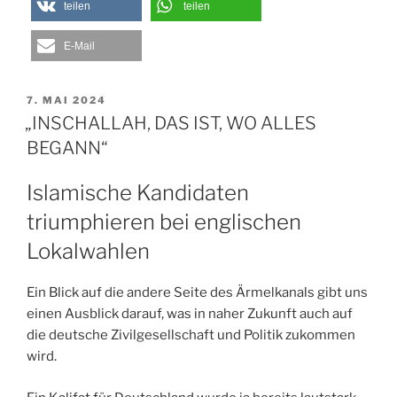
teilen
teilen
E-Mail
VERÖFFENTLICHT
7. MAI 2024
AM
„INSCHALLAH, DAS IST, WO ALLES
BEGANN“
Islamische Kandidaten
triumphieren bei englischen
Lokalwahlen
Ein Blick auf die andere Seite des Ärmelkanals gibt uns
einen Ausblick darauf, was in naher Zukunft auch auf
die deutsche Zivilgesellschaft und Politik zukommen
wird.