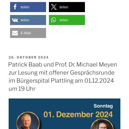
teilen
teilen
teilen
teilen
E-Mail
VERÖFFENTLICHT
26. OKTOBER 2024
AM
Patrick Baab und Prof. Dr. Michael Meyen
zur Lesung mit offener Gesprächsrunde
im Bürgerspital Plattling am 01.12.2024
um 19 Uhr