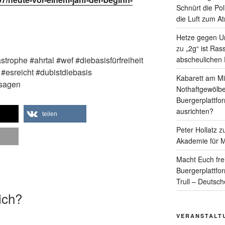
Schnürt die Pol
die Luft zum A
Hetze gegen Un
zu
„2g“ ist Ras
astrophe #ahrtal #wef #diebasisfürfreiheit
abscheulichen
t #esreicht #dubistdiebasis
Kabarett am Mit
rsagen
Nothaftgewölbe
Buergerplattfo
ausrichten?
teilen
Peter Hollatz
z
Akademie für M
Macht Euch fre
Buergerplattfo
Trull – Deutsc
ich?
VERANSTALT