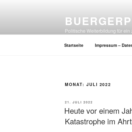
Zum
Inhalt
BUERGERP
springen
Politische Weiterbildung für e
denkt!
Startseite
Impressum – Date
MONAT:
JULI 2022
VERÖFFENTLICHT
21. JULI 2022
AM
Heute vor einem Jah
Katastrophe im Ahrt