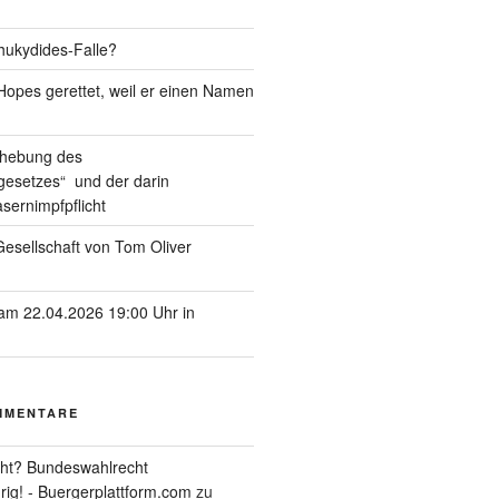
hukydides-Falle?
pes gerettet, weil er einen Namen
ufhebung des
esetzes“ und der darin
sernimpfpflicht
esellschaft von Tom Oliver
am 22.04.2026 19:00 Uhr in
MMENTARE
ht? Bundeswahlrecht
rig! - Buergerplattform.com
zu