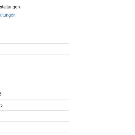
staltungen
altungen
5
25