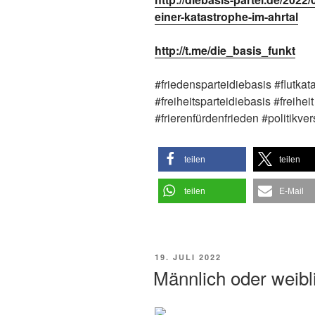
einer-katastrophe-im-ahrtal
http://t.me/die_basis_funkt
#friedensparteidiebasis #flutkat
#freiheitsparteidiebasis #freihei
#frierenfürdenfrieden #politikve
teilen
teilen
teilen
E-Mail
VERÖFFENTLICHT
19. JULI 2022
AM
Männlich oder weibl