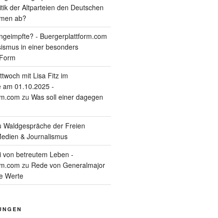
itik der Altparteien den Deutschen
tmen ab?
geimpfte? - Buergerplattform.com
sismus in einer besonders
 Form
twoch mit Lisa Fitz im
 am 01.10.2025 -
rm.com
zu
Was soll einer dagegen
u
Waldgespräche der Freien
edien & Journalismus
i von betreutem Leben -
rm.com
zu
Rede von Generalmajor
he Werte
UNGEN