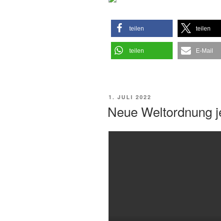
teilen
teilen
teilen
E-Mail
VERÖFFENTLICHT
1. JULI 2022
AM
Neue Weltordnung jet