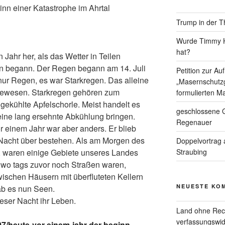
nn einer Katastrophe im Ahrtal
Trump in der T
Wurde Timmy Ho
hat?
n Jahr her, als das Wetter in Teilen
en begann. Der Regen begann am 14. Juli
Petition zur A
nur Regen, es war Starkregen. Das alleine
„Masernschutzg
 gewesen. Starkregen gehören zum
formulierten Ma
 gekühlte Apfelschorle. Meist handelt es
geschlossene G
eine lang ersehnte Abkühlung bringen.
Regenauer
 einem Jahr war aber anders. Er blieb
Nacht über bestehen. Als am Morgen des
Doppelvortrag 
g, waren einige Gebiete unseres Landes
Straubing
, wo tags zuvor noch Straßen waren,
wischen Häusern mit überfluteten Kellern
NEUESTE KO
ab es nun Seen.
eser Nacht ihr Leben.
Land ohne Rec
verfassungswid
/07/heute-vor-einem-jahr-der-beginn-