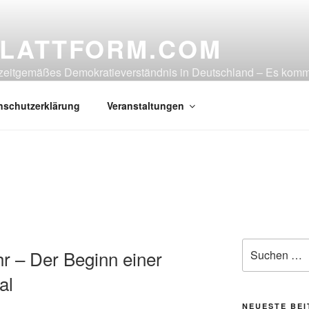
LATTFORM.COM
in zeitgemäßes Demokratieverständnis in Deutschland – Es ko
nschutzerklärung
Veranstaltungen
Suche
r – Der Beginn einer
nach:
al
NEUESTE BE