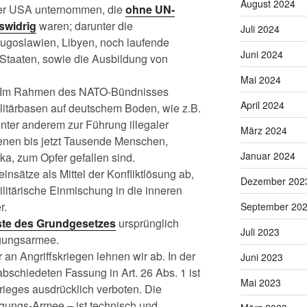
August 2024
der USA unternommen, die
ohne UN-
swidrig
waren; darunter die
Juli 2024
Jugoslawien, Libyen, noch laufende
Juni 2024
 Staaten, sowie die Ausbildung von
Mai 2024
. Im Rahmen des NATO-Bündnisses
April 2024
litärbasen auf deutschem Boden, wie z.B.
nter anderem zur Führung illegaler
März 2024
denen bis jetzt Tausende Menschen,
Januar 2024
ka, zum Opfer gefallen sind.
insätze als Mittel der Konfliktlösung ab,
Dezember 202
ilitärische Einmischung in die inneren
r.
September 20
ste des Grundgesetzes
ursprünglich
Juli 2023
igungsarmee.
an Angriffskriegen lehnen wir ab. In der
Juni 2023
schiedeten Fassung in Art. 26 Abs. 1 ist
Mai 2023
krieges ausdrücklich verboten. Die
igungs-Armee – ist technisch und