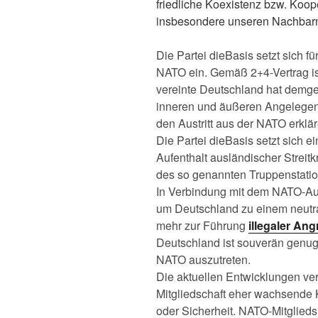
friedliche Koexistenz bzw. Koop
insbesondere unseren Nachbarn
Die Partei dieBasis setzt sich f
NATO ein. Gemäß 2+4-Vertrag is
vereinte Deutschland hat demge
inneren und äußeren Angelege
den Austritt aus der NATO erkläre
Die Partei dieBasis setzt sich e
Aufenthalt ausländischer Streit
des so genannten Truppenstation
In Verbindung mit dem NATO-Austr
um Deutschland zu einem neutra
mehr zur Führung
illegaler Ang
Deutschland ist souverän genug
NATO auszutreten.
Die aktuellen Entwicklungen ver
Mitgliedschaft eher wachsende 
oder Sicherheit. NATO-Mitglieds