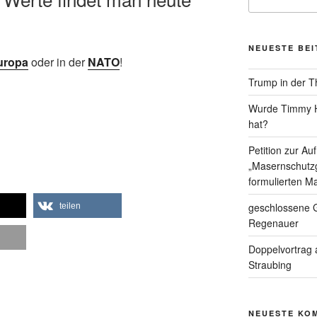
nach:
NEUESTE BE
uropa
oder in der
NATO
!
Trump in der T
Wurde Timmy Ho
hat?
Petition zur A
„Masernschutzg
formulierten Ma
geschlossene G
teilen
Regenauer
Doppelvortrag 
Straubing
NEUESTE KO