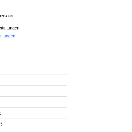
UNGEN
staltungen
altungen
5
25