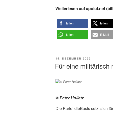
Weiterlesen auf apolut.net (bit
teilen
teilen
teilen
E-Mail
VERÖFFENTLICHT
15. DEZEMBER 2022
AM
Für eine militärisch
© Peter Hollatz
Die Partei dieBasis setzt sich fü