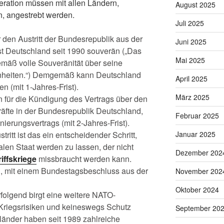
eration müssen mit allen Ländern,
August 2025
, angestrebt werden.
Juli 2025
ür den Austritt der Bundesrepublik aus der
Juni 2025
t Deutschland seit 1990 souverän („Das
Mai 2025
mäß volle Souveränität über seine
nheiten.“) Demgemäß kann Deutschland
April 2025
n (mit 1-Jahres-Frist).
März 2025
in für die Kündigung des Vertrags über den
kräfte in der Bundesrepublik Deutschland,
Februar 2025
ierungsvertrags (mit 2-Jahres-Frist).
Januar 2025
itt ist das ein entscheidender Schritt,
len Staat werden zu lassen, der nicht
Dezember 202
riffskriege
missbraucht werden kann.
, mit einem Bundestagsbeschluss aus der
November 202
Oktober 2024
folgend birgt eine weitere NATO-
Kriegsrisiken und keineswegs Schutz
September 20
länder haben seit 1989 zahlreiche