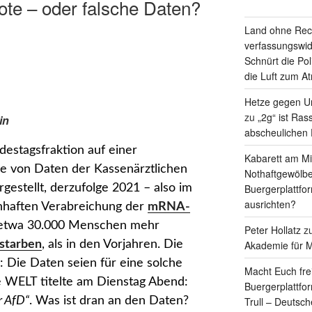
te – oder falsche Daten?
Land ohne Rec
verfassungswid
Schnürt die Pol
die Luft zum A
Hetze gegen Un
zu
„2g“ ist Ras
in
abscheulichen
estagsfraktion auf einer
Kabarett am Mit
e von Daten der Kassenärztlichen
Nothaftgewölbe
Buergerplattfo
estellt, derzufolge 2021 – also im
ausrichten?
nhaften Verabreichung der
mRNA-
 etwa 30.000 Menschen mehr
Peter Hollatz
z
Akademie für M
rstarben
, als in den Vorjahren. Die
Die Daten seien für eine solche
Macht Euch fre
e WELT titelte am Dienstag Abend:
Buergerplattfo
Trull – Deutsc
r AfD“
. Was ist dran an den Daten?