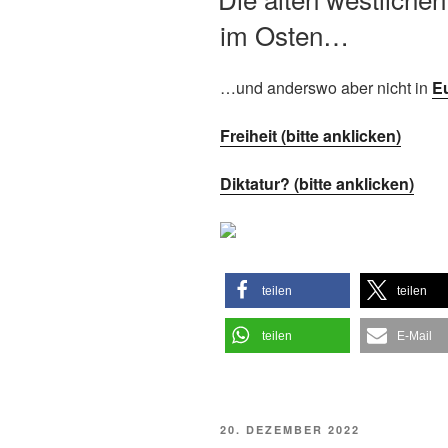
im Osten…
…und anderswo aber nicht in
E
Freiheit (bitte anklicken)
Diktatur? (bitte anklicken)
teilen
teilen
teilen
E-Mail
VERÖFFENTLICHT
20. DEZEMBER 2022
AM