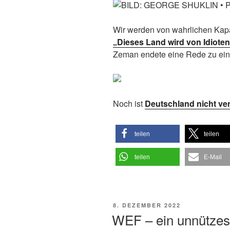
Wir werden von wahrlichen Kapaz
„Dieses Land wird von Idioten
Zeman endete eine Rede zu ein
Noch ist
Deutschland nicht ve
teilen
teilen
teilen
E-Mail
VERÖFFENTLICHT
8. DEZEMBER 2022
AM
WEF – ein unnützes 