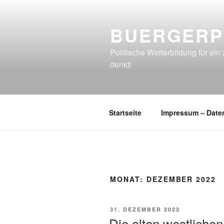
Zum
Inhalt
BUERGERP
springen
Politische Weiterbildung für e
denkt!
Startseite
Impressum – Date
MONAT:
DEZEMBER 2022
VERÖFFENTLICHT
31. DEZEMBER 2022
AM
Die alten westliche