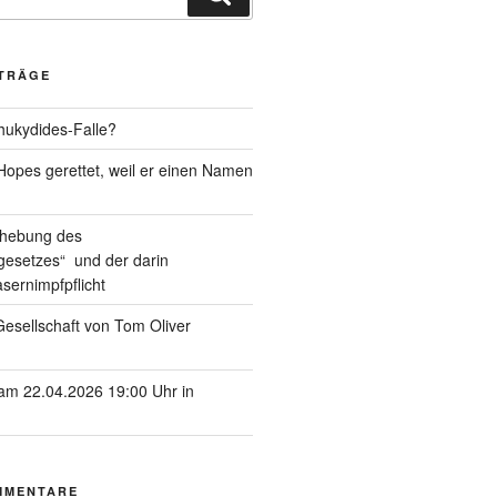
ITRÄGE
hukydides-Falle?
pes gerettet, weil er einen Namen
ufhebung des
esetzes“ und der darin
sernimpfpflicht
esellschaft von Tom Oliver
am 22.04.2026 19:00 Uhr in
MMENTARE