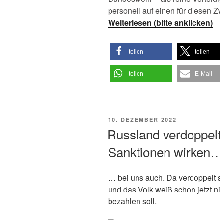
personell auf einen für diesen 
Weiterlesen (bitte anklicken)
teilen
teilen
teilen
E-Mail
VERÖFFENTLICHT
10. DEZEMBER 2022
AM
Russland verdoppel
Sanktionen wirken
… bei uns auch. Da verdoppelt 
und das Volk weiß schon jetzt n
bezahlen soll.