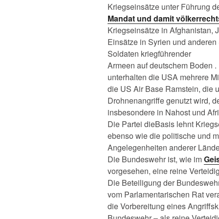
Kriegseinsätze unter Führung 
Mandat und damit völkerrecht
Kriegseinsätze in Afghanistan, 
Einsätze in Syrien und anderen
Soldaten kriegführender
Armeen auf deutschem Boden 
unterhalten die USA mehrere Mi
die US Air Base Ramstein, die u
Drohnenangriffe genutzt wird, 
insbesondere in Nahost und Afri
Die Partei dieBasis lehnt Kriegse
ebenso wie die politische und m
Angelegenheiten anderer Lände
Die Bundeswehr ist, wie im
Gei
vorgesehen, eine reine Verteid
Die Beteiligung der Bundeswehr 
vom Parlamentarischen Rat verab
die Vorbereitung eines Angriffs
Bundeswehr – als reine Verteid