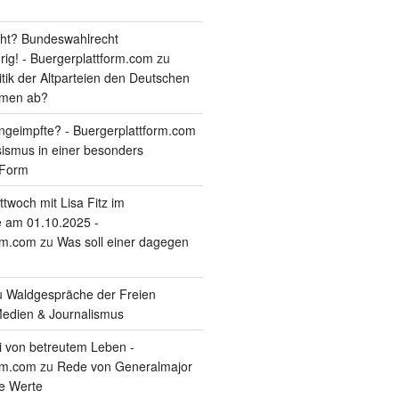
ht? Bundeswahlrecht
rig! - Buergerplattform.com
zu
itik der Altparteien den Deutschen
tmen ab?
geimpfte? - Buergerplattform.com
sismus in einer besonders
 Form
twoch mit Lisa Fitz im
 am 01.10.2025 -
rm.com
zu
Was soll einer dagegen
u
Waldgespräche der Freien
edien & Journalismus
i von betreutem Leben -
rm.com
zu
Rede von Generalmajor
he Werte