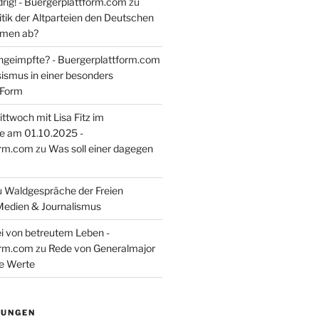
rig! - Buergerplattform.com
zu
itik der Altparteien den Deutschen
tmen ab?
ngeimpfte? - Buergerplattform.com
sismus in einer besonders
 Form
ttwoch mit Lisa Fitz im
e am 01.10.2025 -
orm.com
zu
Was soll einer dagegen
u
Waldgespräche der Freien
Medien & Journalismus
i von betreutem Leben -
orm.com
zu
Rede von Generalmajor
he Werte
TUNGEN