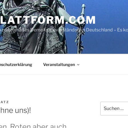
LATTFORM.COM
ein zeitgemäßes Demokratieverständnis in Deutschland – Es
nschutzerklärung
Veranstaltungen
LATZ
Suche
hne uns)!
nach:
en, Roten aber auch