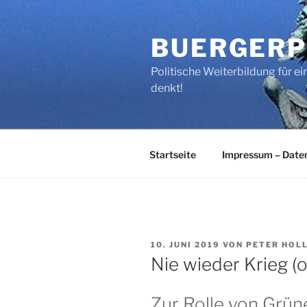
Zum
Inhalt
BUERGERP
springen
Politische Weiterbildung für 
denkt!
Startseite
Impressum – Date
VERÖFFENTLICHT
10. JUNI 2019
VON
PETER HOL
AM
Nie wieder Krieg (o
Zur Rolle von Grün