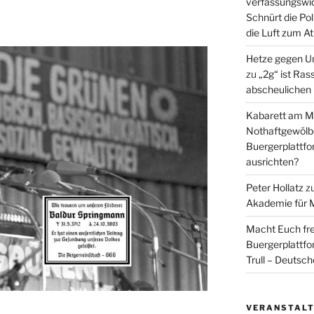
verfassungswid
Schnürt die Pol
die Luft zum A
Hetze gegen U
zu
„2g“ ist Ras
abscheulichen
Kabarett am Mi
Nothaftgewölb
Buergerplattf
ausrichten?
Peter Hollatz
z
Akademie für 
Macht Euch fre
Buergerplattf
Trull – Deutsc
VERANSTAL