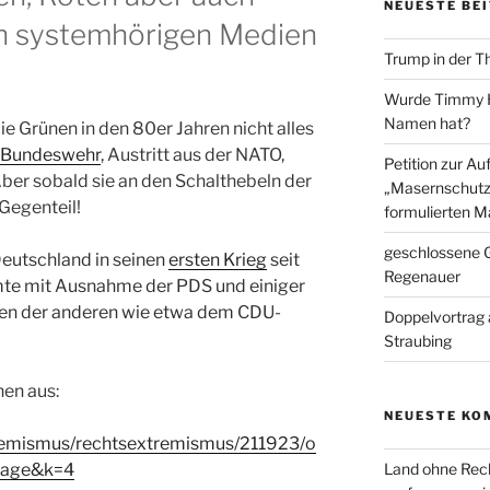
NEUESTE BE
n systemhörigen Medien
Trump in der T
Wurde Timmy Ho
Namen hat?
e Grünen in den 80er Jahren nicht alles
Bundeswehr
, Austritt aus der NATO,
Petition zur A
ber sobald sie an den Schalthebeln der
„Masernschutz
Gegenteil!
formulierten M
geschlossene G
Deutschland in seinen
ersten Krieg
seit
Regenauer
mte mit Ausnahme der PDS und einiger
hen der anderen wie etwa dem CDU-
Doppelvortrag 
Straubing
nen aus:
NEUESTE KO
tremismus/rechtsextremismus/211923/o
mage&k=4
Land ohne Rec