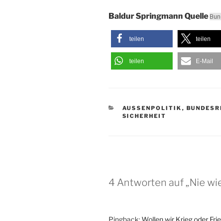
Baldur Springmann Quelle
Bun
teilen
teilen
teilen
E-Mail
KATEGORIEN
AUSSENPOLITIK
,
BUNDESR
SICHERHEIT
4 Antworten auf „Nie wie
Pingback:
Wollen wir Krieg oder Fr