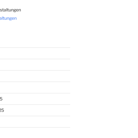
staltungen
taltungen
5
25