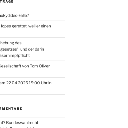
ITRÄGE
hukydides-Falle?
pes gerettet, weil er einen
ufhebung des
gesetzes“ und der darin
asernimpfpflicht
esellschaft von Tom Oliver
am 22.04.2026 19:00 Uhr in
MMENTARE
ht? Bundeswahlrecht