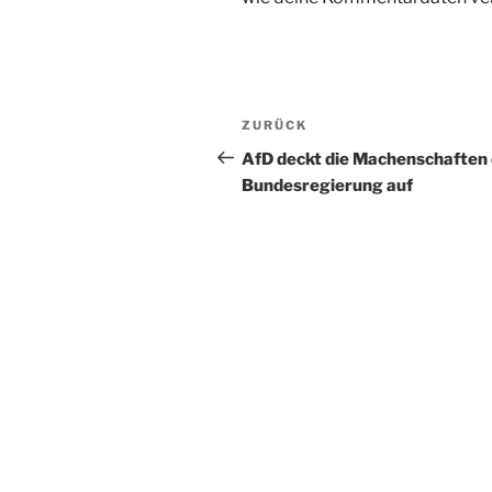
Beitragsnavigation
Vorheriger
ZURÜCK
Beitrag
AfD deckt die Machenschaften
Bundesregierung auf