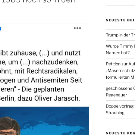
nach:
NEUESTE BE
Trump in der T
Wurde Timmy Ho
Namen hat?
Petition zur A
„Masernschutz
formulierten M
geschlossene G
Regenauer
Doppelvortrag 
Straubing
NEUESTE KO