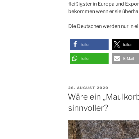
fleißigster in Europa und Exp
bekommen wenn er sie überhau
Die Deutschen werden nur in e
teilen
teilen
teilen
E-Mail
VERÖFFENTLICHT
26. AUGUST 2020
AM
Wäre ein „Maulkorb“
sinnvoller?