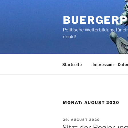
Zum
Inhalt
BUERGERP
springen
Politische Weiterbildung für 
denkt!
Startseite
Impressum – Date
MONAT:
AUGUST 2020
VERÖFFENTLICHT
29. AUGUST 2020
AM
Sitzt der Regierun