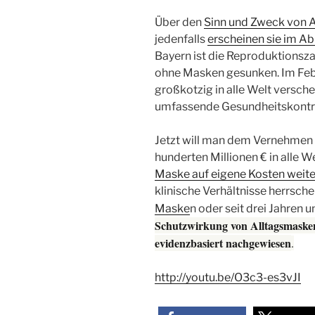
Über den
Sinn und Zweck von 
jedenfalls
erscheinen sie im Ab
Bayern ist die Reproduktionsza
ohne Masken gesunken. Im Feb
großkotzig in alle Welt versch
umfassende Gesundheitskontro
Jetzt will man dem Vernehmen
hunderten Millionen € in alle 
Maske auf eigene Kosten weit
klinische Verhältnisse herrsch
Maske
n oder seit drei Jahren
Schutzwirkung von Alltagsmaske
evidenzbasiert nachgewiesen
.
http://youtu.be/O3c3-es3vJI