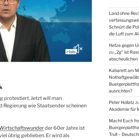
Land ohne Rec
verfassungswid
Schnürt die Pol
die Luft zum A
Hetze gegen U
zu
„2g“ ist Ras
abscheulichen
Kabarett am Mi
Nothaftgewölb
Buergerplattf
k
ausrichten?
rotestiert. Jetzt will man
Peter Hollatz
z
d Regierung wie Staatsender scheinen
Akademie für 
Macht Euch fre
Buergerplattf
Wirtschaftswunder
der 60er Jahre ist
Trull – Deutsc
viel übrig geblieben. Er wird als