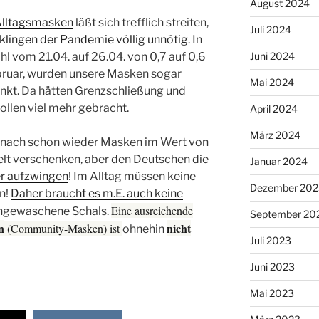
August 2024
Alltagsmasken
läßt sich trefflich streiten,
Juli 2024
klingen der Pandemie völlig unnötig
. In
Juni 2024
hl vom 21.04. auf 26.04. von 0,7 auf 0,6
ruar, wurden unsere Masken sogar
Mai 2024
enkt. Da hätten Grenzschließung und
llen viel mehr gebracht.
April 2024
März 2024
 nach schon wieder Masken im Wert von
Welt verschenken, aber den Deutschen die
Januar 2024
er aufzwingen
! Im Alltag müssen keine
Dezember 202
en!
Daher braucht es m.E. auch keine
Eine ausreichende
 ungewaschene Schals.
September 20
n
nicht
(Community-Masken) ist
ohnehin
Juli 2023
Juni 2023
Mai 2023