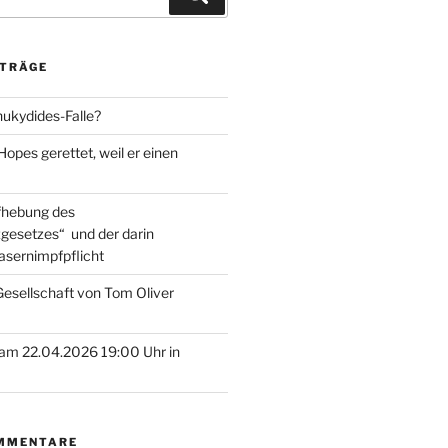
ITRÄGE
hukydides-Falle?
pes gerettet, weil er einen
ufhebung des
gesetzes“ und der darin
asernimpfpflicht
esellschaft von Tom Oliver
am 22.04.2026 19:00 Uhr in
MMENTARE