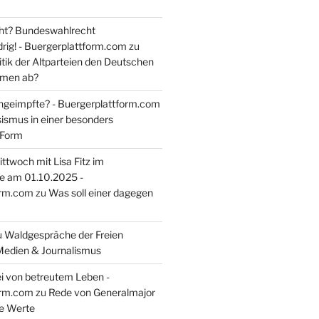
ht? Bundeswahlrecht
rig! - Buergerplattform.com
zu
itik der Altparteien den Deutschen
tmen ab?
ngeimpfte? - Buergerplattform.com
sismus in einer besonders
 Form
ttwoch mit Lisa Fitz im
e am 01.10.2025 -
orm.com
zu
Was soll einer dagegen
u
Waldgespräche der Freien
Medien & Journalismus
i von betreutem Leben -
orm.com
zu
Rede von Generalmajor
he Werte