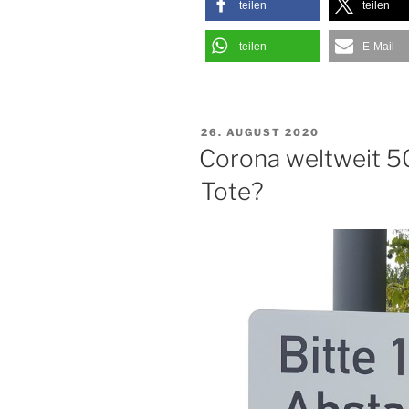
teilen
teilen
teilen
E-Mail
VERÖFFENTLICHT
26. AUGUST 2020
AM
Corona weltweit 
Tote?