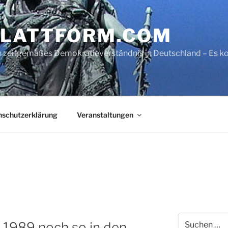
LATTFORM.COM
ein zeitgemäßes Demokratieverständnis in Deutschland – Es
nschutzerklärung
Veranstaltungen
Suche
g 1989 noch so in den