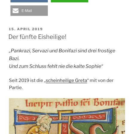
E-Mail
VERÖFFENTLICHT
15. APRIL 2019
AM
Der fünfte Eisheilige!
„Pankrazi, Servazi und Bonifazi sind drei frostige
Bazi.
Und zum Schluss fehlt nie die kalte Sophie“
Seit 2019 ist die „
scheinheilige Greta
“ mit von der
Partie.