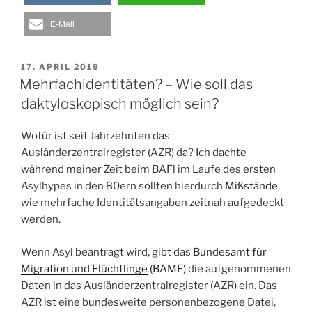
E-Mail
VERÖFFENTLICHT
17. APRIL 2019
AM
Mehrfachidentitäten? – Wie soll das
daktyloskopisch möglich sein?
Wofür ist seit Jahrzehnten das
Ausländerzentralregister (AZR) da? Ich dachte
während meiner Zeit beim BAFl im Laufe des ersten
Asylhypes in den 80ern sollten hierdurch
Mißstände
,
wie mehrfache Identitätsangaben zeitnah aufgedeckt
werden.
Wenn Asyl beantragt wird, gibt das
Bundesamt für
Migration und Flüchtlinge
(BAMF)
die aufgenommenen
Daten in das Ausländerzentralregister (AZR) ein. Das
AZR ist eine bundesweite personenbezogene Datei,