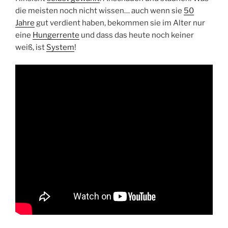
die meisten noch nicht wissen… auch wenn sie
50
Jahre
gut verdient haben, bekommen sie im Alter nur
eine
Hungerrente
und dass das heute noch keiner
weiß, ist
System
!