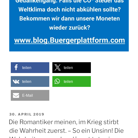
teilen
teilen
teilen
teilen
E-Mail
VERÖFFENTLICHT
30. APRIL 2019
AM
Die Romantiker meinen, im Krieg stirbt
die Wahrheit zuerst. – So ein Unsinn! Die