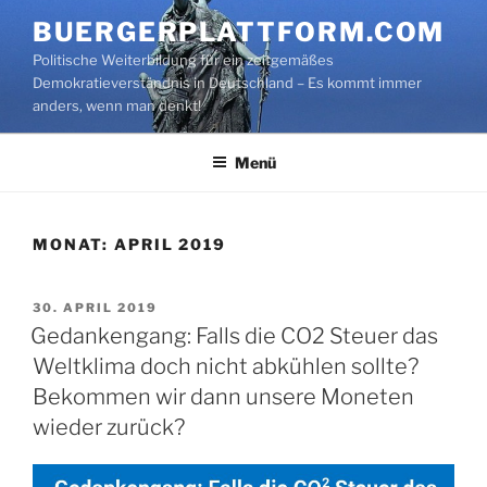
Zum
BUERGERPLATTFORM.COM
Inhalt
Politische Weiterbildung für ein zeitgemäßes
springen
Demokratieverständnis in Deutschland – Es kommt immer
anders, wenn man denkt!
Menü
MONAT:
APRIL 2019
VERÖFFENTLICHT
30. APRIL 2019
AM
Gedankengang: Falls die CO2 Steuer das
Weltklima doch nicht abkühlen sollte?
Bekommen wir dann unsere Moneten
wieder zurück?