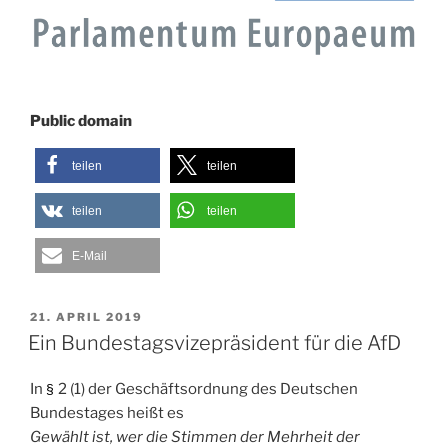
Public domain
teilen
teilen
teilen
teilen
E-Mail
VERÖFFENTLICHT
21. APRIL 2019
AM
Ein Bundestagsvizepräsident für die AfD
In
2 (1) der Geschäftsordnung des Deutschen
§
Bundestages heißt es
Gewählt ist, wer die Stimmen der Mehrheit der