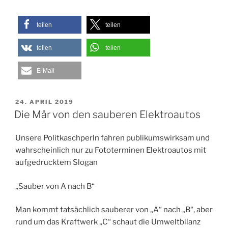
teilen
teilen
teilen
teilen
E-Mail
VERÖFFENTLICHT
24. APRIL 2019
AM
Die Mär von den sauberen Elektroautos
Unsere Politkaschperln fahren publikumswirksam und
wahrscheinlich nur zu Fototerminen Elektroautos mit
aufgedrucktem Slogan
„Sauber von A nach B“
Man kommt tatsächlich sauberer von „A“ nach „B“, aber
rund um das Kraftwerk „C“ schaut die Umweltbilanz