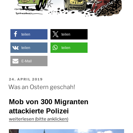
teilen
teilen
teilen
teilen
E-Mail
VERÖFFENTLICHT
24. APRIL 2019
AM
Was an Ostern geschah!
Mob von 300 Migranten
attackierte Polizei
weiterlesen (bitte anklicken)