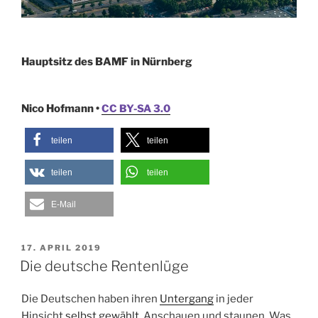
Hauptsitz des BAMF in Nürnberg
Nico Hofmann •
CC BY-SA 3.0
teilen
teilen
teilen
teilen
E-Mail
VERÖFFENTLICHT
17. APRIL 2019
AM
Die deutsche Rentenlüge
Die Deutschen haben ihren
Untergang
in jeder
Hinsicht
selbst gewählt
. Anschauen und staunen. Was