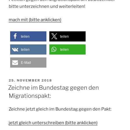
bitte unterzeichnen und weiterleiten!
mach mit (bitte anklicken)
teilen
teilen
teilen
teilen
E-Mail
VERÖFFENTLICHT
25. NOVEMBER 2018
AM
Zeichne im Bundestag gegen den
Migrationspakt:
Zeichne jetzt gleich im Bundestag gegen den Pakt:
jetzt gleich unterschreiben (bitte anklicken)