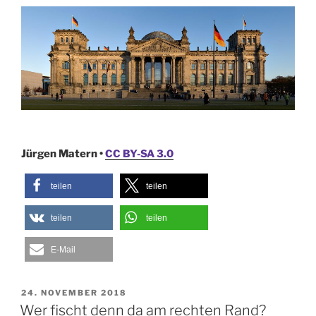
Jürgen Matern •
CC BY-SA 3.0
teilen
teilen
teilen
teilen
E-Mail
VERÖFFENTLICHT
24. NOVEMBER 2018
AM
Wer fischt denn da am rechten Rand?