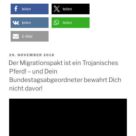
teilen
teilen
teilen
teilen
E-Mail
VERÖFFENTLICHT
29. NOVEMBER 2018
AM
Der Migrationspakt ist ein Trojanisches
Pferd! – und Dein
Bundestagsabgeordneter bewahrt Dich
nicht davor!