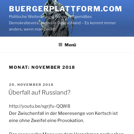
Zum
BUERGERPLATTFORM.COM
Inhalt
Politische Weiterbildung für ein zeitgemäßes
springen
Demokratieverständnis in Deutschland – Es kommt immer
anders, wenn man denkt!
Menü
MONAT:
NOVEMBER 2018
VERÖFFENTLICHT
29. NOVEMBER 2018
AM
Überfall auf Russland?
http://youtu.be/xgrjfu-QQW8
Der Zwischenfall in der Meeresenge von Kertsch ist
eine ohne Zweifel eine Provokation.