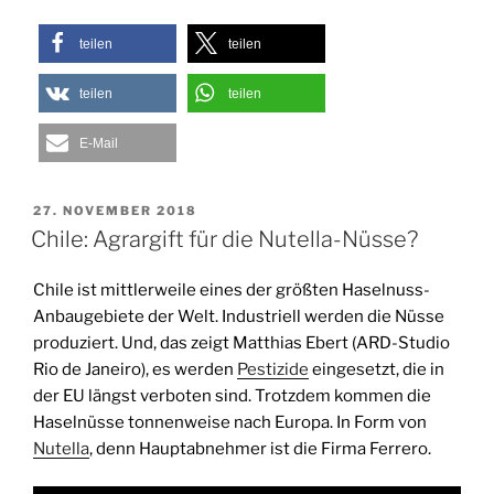
teilen
teilen
teilen
teilen
E-Mail
VERÖFFENTLICHT
27. NOVEMBER 2018
AM
Chile: Agrargift für die Nutella-Nüsse?
Chile ist mittlerweile eines der größten Haselnuss-
Anbaugebiete der Welt. Industriell werden die Nüsse
produziert. Und, das zeigt Matthias Ebert (ARD-Studio
Rio de Janeiro), es werden
Pestizide
eingesetzt, die in
der EU längst verboten sind. Trotzdem kommen die
Haselnüsse tonnenweise nach Europa. In Form von
Nutella
, denn Hauptabnehmer ist die Firma Ferrero.