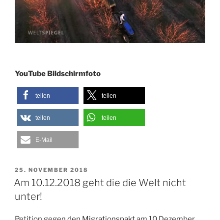
YouTube Bildschirmfoto
teilen
teilen
teilen
teilen
E-Mail
VERÖFFENTLICHT
25. NOVEMBER 2018
AM
Am 10.12.2018 geht die die Welt nicht
unter!
Petition gegen den Migrationspakt am 10.Dezember