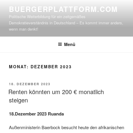
Zum
BUERGERPLATTFORM.COM
Inhalt
Politische Weiterbildung für ein zeitgemäßes
springen
Demokratieverständnis in Deutschland – Es kommt immer anders,
wenn man denkt!
Menü
MONAT:
DEZEMBER 2023
VERÖFFENTLICHT
18. DEZEMBER 2023
AM
Renten könnten um 200 € monatlich
steigen
18.Dezember 2023 Ruanda
Außenministerin Baerbock besucht heute den afrikanischen