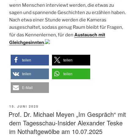
wenn Menschen interviewt werden, die etwas zu
sagen und spannende Geschichten zu erzählen haben.
Nach etwa einer Stunde werden die Kameras
ausgeschaltet, sodass genug Raum bleibt für Fragen,
Austausch mit
für das Kennenlernen, für den
Gleichgesinnten
.
teilen
teilen
teilen
teilen
E-Mail
VERÖFFENTLICHT
15. JUNI 2025
AM
Prof. Dr. Michael Meyen „Im Gespräch“ mit
dem Tagesschau-Insider Alexander Teske
im Nothaftgewölbe am 10.07.2025