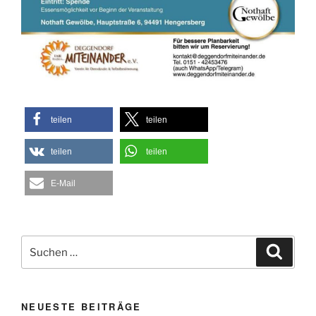
teilen
teilen
teilen
teilen
E-Mail
Suche
Suche
nach:
NEUESTE BEITRÄGE