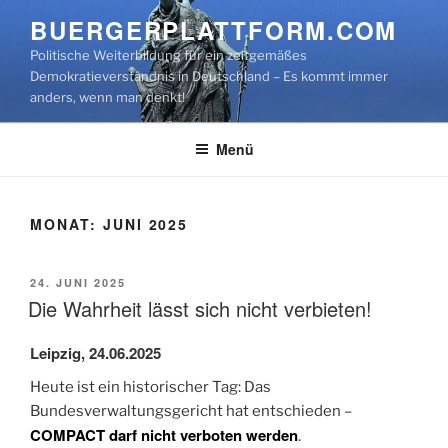
Zum
BUERGERPLATTFORM.COM
Inhalt
Politische Weiterbildung für ein zeitgemäßes
springen
Demokratieverständnis in Deutschland – Es kommt immer
anders, wenn man denkt!
Menü
MONAT:
JUNI 2025
VERÖFFENTLICHT
24. JUNI 2025
AM
Die Wahrheit lässt sich nicht verbieten!
Leipzig, 24.06.2025
H
eute ist ein historischer Tag: Das
Bundesverwaltungsgericht hat entschieden –
COMPACT darf nicht verboten werden
.