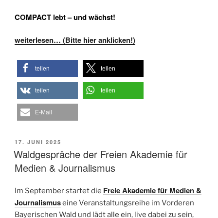
COMPACT lebt – und wächst!
weiterlesen… (Bitte hier anklicken!)
teilen
teilen
teilen
teilen
E-Mail
VERÖFFENTLICHT
17. JUNI 2025
AM
Waldgespräche der Freien Akademie für
Medien & Journalismus
Freie Akademie für Medien &
Im September startet d
ie
Journalismus
eine Veranstaltungsreihe im Vorderen
Bayerischen Wald und lädt alle ein, live dabei zu sein,