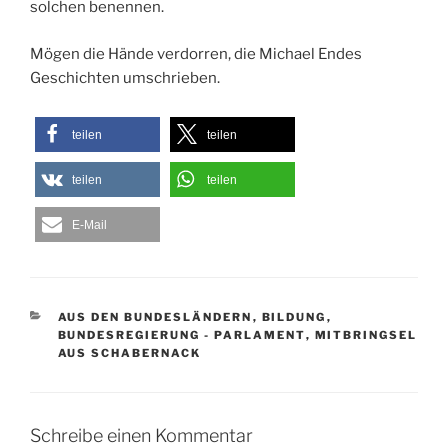
solchen benennen.
Mögen die Hände verdorren, die Michael Endes
Geschichten umschrieben.
teilen
teilen
teilen
teilen
E-Mail
KATEGORIEN
AUS DEN BUNDESLÄNDERN
,
BILDUNG
,
BUNDESREGIERUNG - PARLAMENT
,
MITBRINGSEL
AUS SCHABERNACK
Schreibe einen Kommentar