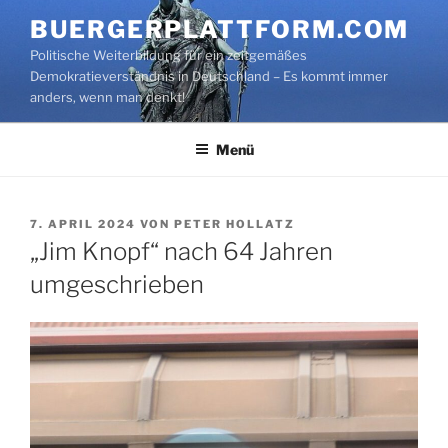
Zum
BUERGERPLATTFORM.COM
Inhalt
Politische Weiterbildung für ein zeitgemäßes
springen
Demokratieverständnis in Deutschland – Es kommt immer
anders, wenn man denkt!
Menü
VERÖFFENTLICHT
7. APRIL 2024
VON
PETER HOLLATZ
AM
„Jim Knopf“ nach 64 Jahren
umgeschrieben