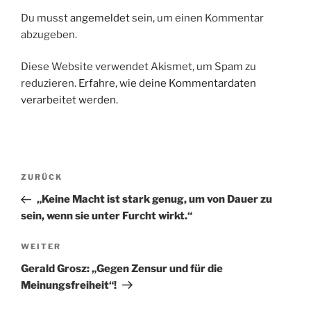
Du musst
angemeldet
sein, um einen Kommentar
abzugeben.
Diese Website verwendet Akismet, um Spam zu
reduzieren.
Erfahre, wie deine Kommentardaten
verarbeitet werden.
Beitragsnavigation
Vorheriger
ZURÜCK
Beitrag
„Keine Macht ist stark genug, um von Dauer zu
sein, wenn sie unter Furcht wirkt.“
Nächster
WEITER
Beitrag
Gerald Grosz: „Gegen Zensur und für die
Meinungsfreiheit“!