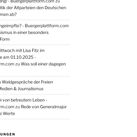
rig! - Buergerplattform.com
zu
itik der Altparteien den Deutschen
tmen ab?
ngeimpfte? - Buergerplattform.com
sismus in einer besonders
 Form
ttwoch mit Lisa Fitz im
e am 01.10.2025 -
orm.com
zu
Was soll einer dagegen
u
Waldgespräche der Freien
Medien & Journalismus
i von betreutem Leben -
orm.com
zu
Rede von Generalmajor
he Werte
TUNGEN