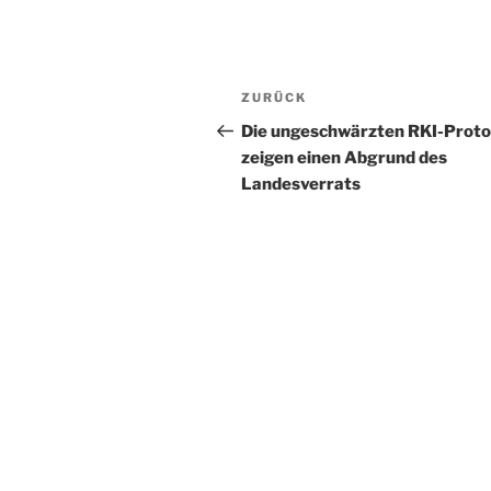
Beitragsnavigation
Vorheriger
ZURÜCK
Beitrag
Die ungeschwärzten RKI-Proto
zeigen einen Abgrund des
Landesverrats