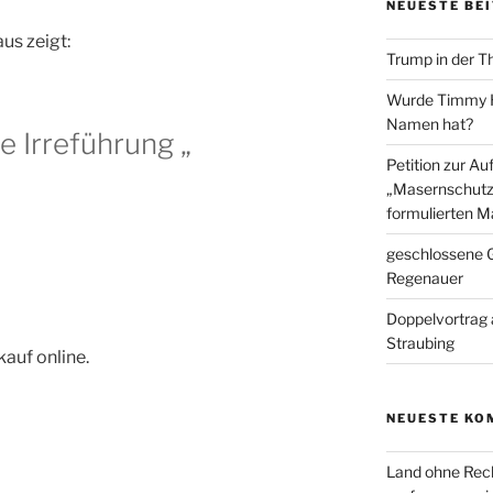
NEUESTE BE
us zeigt:
Trump in der T
Wurde Timmy Ho
Namen hat?
e Irreführung „
Petition zur A
„Masernschutz
formulierten M
geschlossene G
Regenauer
Doppelvortrag 
Straubing
auf online.
NEUESTE KO
Land ohne Rec