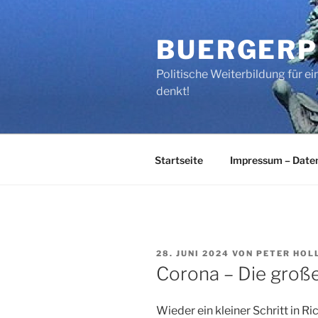
Zum
Inhalt
BUERGERP
springen
Politische Weiterbildung für 
denkt!
Startseite
Impressum – Date
VERÖFFENTLICHT
28. JUNI 2024
VON
PETER HOL
AM
Corona – Die große
Wieder ein kleiner Schritt in R