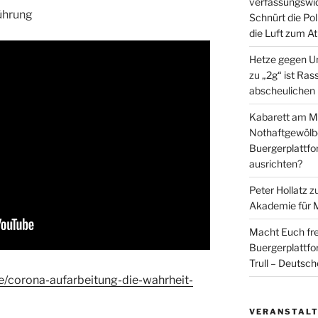
verfassungswid
führung
Schnürt die Pol
die Luft zum A
Hetze gegen U
zu
„2g“ ist Ras
abscheulichen
Kabarett am Mi
Nothaftgewölb
Buergerplattf
ausrichten?
Peter Hollatz
z
Akademie für 
Macht Euch fre
Buergerplattf
Trull – Deutsc
e/corona-aufarbeitung-die-wahrheit-
VERANSTAL