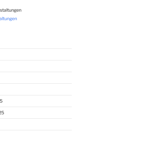
staltungen
taltungen
5
25