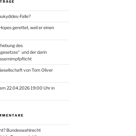
ITRÄGE
hukydides-Falle?
pes gerettet, weil er einen
ufhebung des
gesetzes“ und der darin
asernimpfpflicht
esellschaft von Tom Oliver
am 22.04.2026 19:00 Uhr in
MMENTARE
ht? Bundeswahlrecht