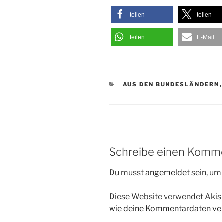
teilen
teilen
teilen
E-Mail
KATEGORIEN
AUS DEN BUNDESLÄNDERN
Schreibe einen Komm
Du musst
angemeldet
sein, u
Diese Website verwendet Akis
wie deine Kommentardaten ver