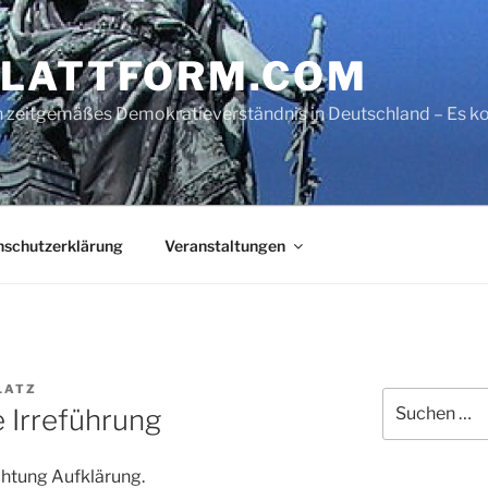
LATTFORM.COM
ein zeitgemäßes Demokratieverständnis in Deutschland – Es
nschutzerklärung
Veranstaltungen
LATZ
Suche
 Irreführung
nach:
ichtung Aufklärung.