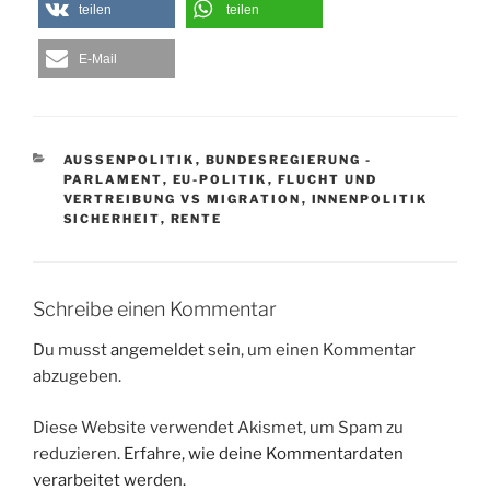
teilen
teilen
E-Mail
KATEGORIEN
AUSSENPOLITIK
,
BUNDESREGIERUNG -
PARLAMENT
,
EU-POLITIK
,
FLUCHT UND
VERTREIBUNG VS MIGRATION
,
INNENPOLITIK
SICHERHEIT
,
RENTE
Schreibe einen Kommentar
Du musst
angemeldet
sein, um einen Kommentar
abzugeben.
Diese Website verwendet Akismet, um Spam zu
reduzieren.
Erfahre, wie deine Kommentardaten
verarbeitet werden.