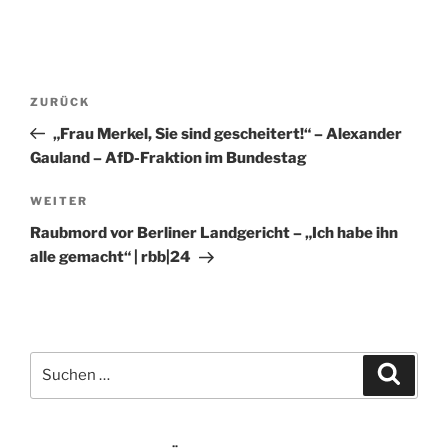
Beitragsnavigation
Vorheriger
ZURÜCK
Beitrag
„Frau Merkel, Sie sind gescheitert!“ – Alexander
Gauland – AfD-Fraktion im Bundestag
Nächster
WEITER
Beitrag
Raubmord vor Berliner Landgericht – „Ich habe ihn
alle gemacht“ | rbb|24
Suche
Suche
nach: