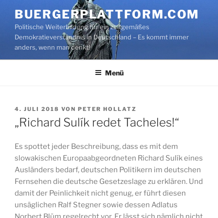
Zum
BUERGERPLATTFORM.COM
Inhalt
Politische Weiterbildung für ein zeitgemäßes
springen
Demokratieverständnis in Deutschland – Es kommt immer
anders, wenn man denkt!
Menü
VERÖFFENTLICHT
4. JULI 2018
VON
PETER HOLLATZ
AM
„Richard Sulík redet Tacheles!“
Es spottet jeder Beschreibung, dass es mit dem
slowakischen Europaabgeordneten Richard Sulík eines
Ausländers bedarf, deutschen Politikern im deutschen
Fernsehen die deutsche Gesetzeslage zu erklären. Und
damit der Peinlichkeit nicht genug, er führt diesen
unsäglichen Ralf Stegner sowie dessen Adlatus
Norbert Blüm regelrecht vor. Er lässt sich nämlich nicht