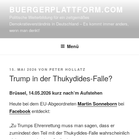
Zum
BUERGERPLATTFORM.COM
Inhalt
Politische Weiterbildung für ein zeitgemäßes
springen
Demokratieverständnis in Deutschland – Es kommt immer anders,
wenn man denkt!
Menü
VERÖFFENTLICHT
15. MAI 2026
VON
PETER HOLLATZ
AM
Trump in der Thukydides-Falle?
Brüssel, 14.05.2026 kurz nach’m Aufstehen
Heute bei dem EU-Abgeordneten
Martin Sonneborn
bei
Facebook
entdeckt:
„Zu Trumps Ehrenrettung muss man sagen, dass er
zumindest den Teil mit der Thukydides-Falle wahrscheinlich