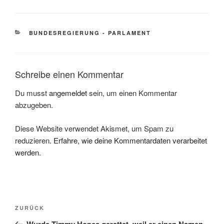
KATEGORIEN
BUNDESREGIERUNG - PARLAMENT
Schreibe einen Kommentar
Du musst
angemeldet
sein, um einen Kommentar
abzugeben.
Diese Website verwendet Akismet, um Spam zu
reduzieren.
Erfahre, wie deine Kommentardaten verarbeitet
werden.
Beitragsnavigation
Vorheriger
ZURÜCK
Beitrag
Wurde Timmy Hopes gerettet, weil er einen Namen