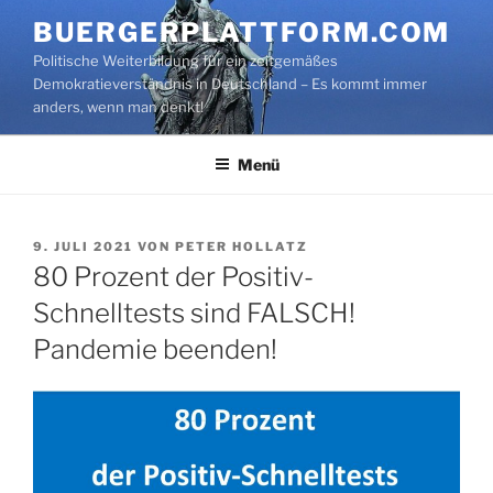
Zum
BUERGERPLATTFORM.COM
Inhalt
Politische Weiterbildung für ein zeitgemäßes
springen
Demokratieverständnis in Deutschland – Es kommt immer
anders, wenn man denkt!
Menü
VERÖFFENTLICHT
9. JULI 2021
VON
PETER HOLLATZ
AM
80 Prozent der Positiv-
Schnelltests sind FALSCH!
Pandemie beenden!