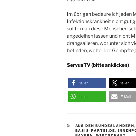
Im übrigen bedaure ich jeden 
Infektionskrankheit nicht gut g
sollte man diese Menschen sc
angedeihen lassen und nicht M
drangsalieren, worunter sich vi
befinden, wobei der Geimpfte 
ServusTV (bitte anklicken)
teilen
teilen
teilen
E-Mail
KATEGORIEN
AUS DEN BUNDESLÄNDERN
BASIS-PARTEI.DE
,
INNENP
BAYERN
,
WIRTSCHAFT