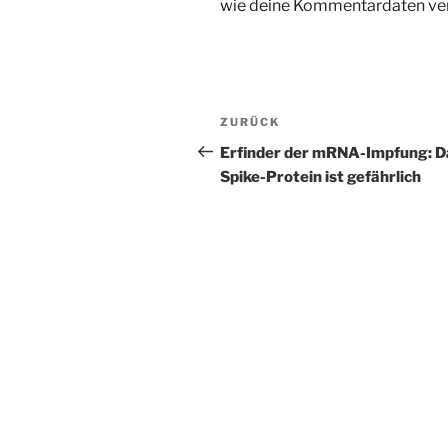
wie deine Kommentardaten ver
Beitragsnavigation
Vorheriger
ZURÜCK
Beitrag
Erfinder der mRNA-Impfung: D
Spike-Protein ist gefährlich