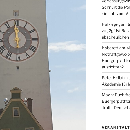
verfassungswid
Schnürt die Pol
die Luft zum A
Hetze gegen U
zu
„2g“ ist Ras
abscheulichen
Kabarett am Mi
Nothaftgewölb
Buergerplattf
ausrichten?
Peter Hollatz
z
Akademie für 
Macht Euch fre
Buergerplattf
Trull – Deutsc
VERANSTAL