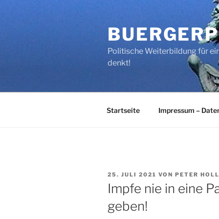
Zum
Inhalt
BUERGERP
springen
Politische Weiterbildung für 
denkt!
Startseite
Impressum – Date
VERÖFFENTLICHT
25. JULI 2021
VON
PETER HOL
AM
Impfe nie in eine 
geben!