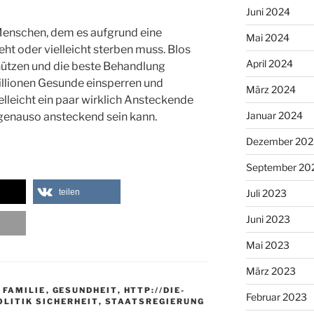
Juni 2024
Menschen, dem es aufgrund eine
Mai 2024
eht oder vielleicht sterben muss. Blos
April 2024
hützen und die beste Behandlung
illionen Gesunde einsperren und
März 2024
elleicht ein paar wirklich Ansteckende
Januar 2024
genauso ansteckend sein kann.
Dezember 202
September 20
teilen
Juli 2023
Juni 2023
Mai 2023
März 2023
,
FAMILIE
,
GESUNDHEIT
,
HTTP://DIE-
Februar 2023
OLITIK SICHERHEIT
,
STAATSREGIERUNG