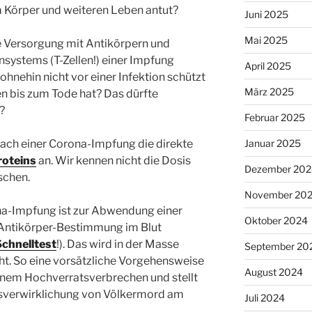
rm Körper und weiteren Leben antut?
Juni 2025
Mai 2025
he Versorgung mit Antikörpern und
systems (T-Zellen!) einer Impfung
April 2025
ohnehin nicht vor einer Infektion schützt
März 2025
 bis zum Tode hat? Das dürfte
?
Februar 2025
ach einer Corona-Impfung die direkte
Januar 2025
roteins
an. Wir kennen nicht die Dosis
Dezember 202
schen.
November 20
na-Impfung ist zur Abwendung einer
Oktober 2024
Antikörper-Bestimmung im Blut
Schnelltest
!). Das wird in der Masse
September 20
t. So eine vorsätzliche Vorgehensweise
August 2024
inem Hochverratsverbrechen und stellt
dsverwirklichung von Völkermord am
Juli 2024