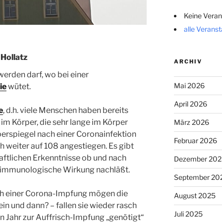
Keine Veran
alle Verans
Hollatz
ARCHIV
werden darf, wo bei einer
Mai 2026
ie
wütet.
April 2026
e
, d.h. viele Menschen haben bereits
im Körper, die sehr lange im Körper
März 2026
rperspiegel nach einer Coronainfektion
Februar 2026
 weiter auf 108 angestiegen. Es gibt
aftlichen Erkenntnisse ob und nach
Dezember 202
he immunologische Wirkung nachläßt.
September 20
ch einer Corona-Impfung mögen die
August 2025
n und dann? – fallen sie wieder rasch
Juli 2025
n Jahr zur Auffrisch-Impfung „genötigt“