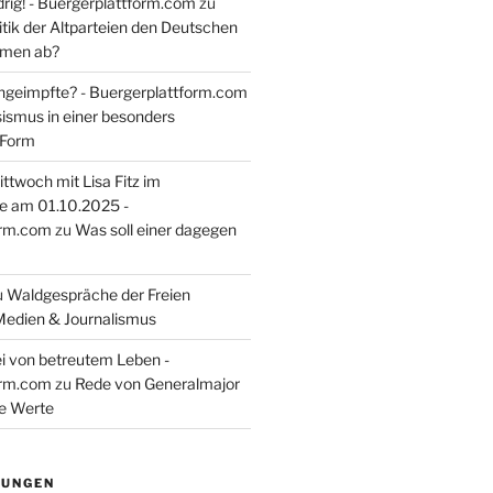
rig! - Buergerplattform.com
zu
itik der Altparteien den Deutschen
tmen ab?
ngeimpfte? - Buergerplattform.com
sismus in einer besonders
 Form
ttwoch mit Lisa Fitz im
e am 01.10.2025 -
orm.com
zu
Was soll einer dagegen
u
Waldgespräche der Freien
Medien & Journalismus
i von betreutem Leben -
orm.com
zu
Rede von Generalmajor
he Werte
TUNGEN