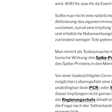
wird. Wißt Ihr, was Ihr da Eue
Sollte man nicht eine natürlic
Aktivierung des eigenen Immun
vorziehen, zumal eine Impfung 
und erhebliche Nebenwirkungen
zumindest weniger Tote geben
Man nimmt als Todesursache n
toxische Wirkung des
Spike-P
des Spike-Proteins in den Men
Vor einer beabsichtigten Coro
möglichen Lebensgefahr eine 
unabdingbar (kein
PCR-
oder
dieser Impfungen nicht gemach
der
Regierungschefs
ähnelt e
die Frage nach der Tatbestan
eigenen Volk.