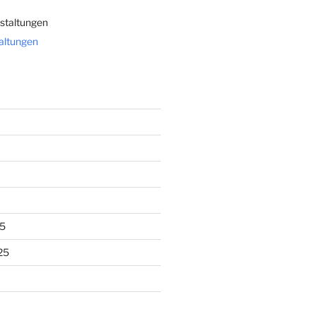
staltungen
taltungen
5
25