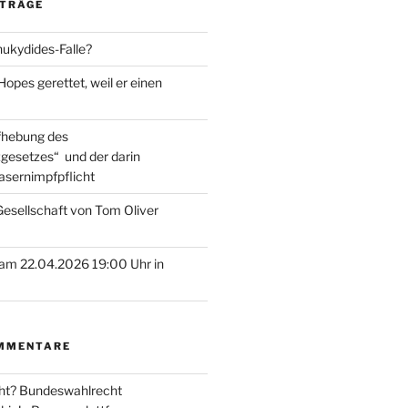
ITRÄGE
hukydides-Falle?
pes gerettet, weil er einen
ufhebung des
gesetzes“ und der darin
asernimpfpflicht
esellschaft von Tom Oliver
am 22.04.2026 19:00 Uhr in
MMENTARE
ht? Bundeswahlrecht