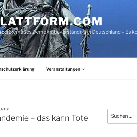
LATTFORM.COM
ein zeitgemäßes Demokratieverständnis in Deutschland – Es
nschutzerklärung
Veranstaltungen
LATZ
Suche
Pandemie – das kann Tote
nach: