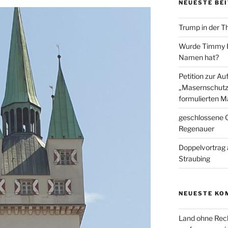
NEUESTE BE
Trump in der T
Wurde Timmy Ho
Namen hat?
Petition zur A
„Masernschutz
formulierten M
geschlossene G
Regenauer
Doppelvortrag 
Straubing
NEUESTE KO
Land ohne Rec