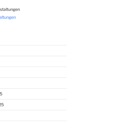
staltungen
taltungen
5
25