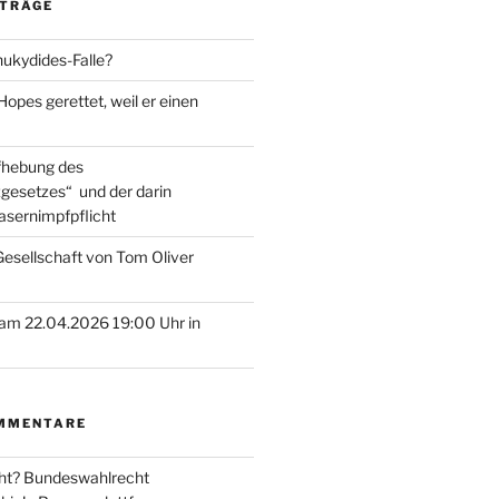
ITRÄGE
hukydides-Falle?
pes gerettet, weil er einen
ufhebung des
gesetzes“ und der darin
asernimpfpflicht
esellschaft von Tom Oliver
am 22.04.2026 19:00 Uhr in
MMENTARE
ht? Bundeswahlrecht