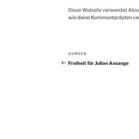
Diese Website verwendet Akis
wie deine Kommentardaten ver
Beitragsnavigation
Vorheriger
ZURÜCK
Beitrag
Freiheit für Julian Assange