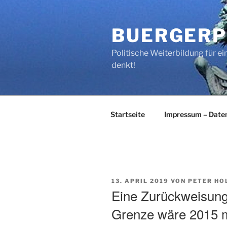
Zum
Inhalt
BUERGERP
springen
Politische Weiterbildung für 
denkt!
Startseite
Impressum – Date
VERÖFFENTLICHT
13. APRIL 2019
VON
PETER HO
AM
Eine Zurückweisung
Grenze wäre 2015 