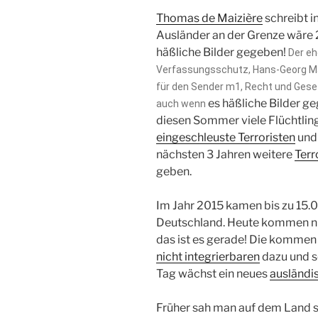
Thomas de Maizière
schreibt i
Ausländer an der Grenze wäre 
häßliche Bilder gegeben!
Der eh
Verfassungsschutz, Hans-Georg Maa
für den Sender m1, Recht und Gese
es häßliche Bilder ge
auch wenn 
diesen Sommer viele Flüchtli
eingeschleuste Terroristen
und 
nächsten 3 Jahren weitere
Terr
geben.
Im Jahr 2015 kamen bis zu 15.
Deutschland. Heute kommen nu
das ist es gerade! Die kommen
nicht integrierbaren
dazu und s
Tag wächst ein neues
ausländi
Früher sah man auf dem Land s