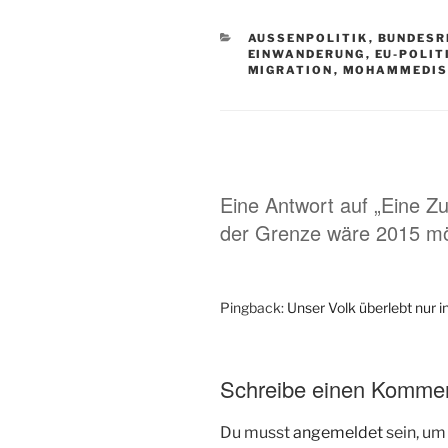
KATEGORIEN
AUSSENPOLITIK
,
BUNDESR
EINWANDERUNG
,
EU-POLIT
MIGRATION
,
MOHAMMEDI
Eine Antwort auf „Eine Z
der Grenze wäre 2015 mö
Pingback:
Unser Volk überlebt nur 
Schreibe einen Komme
Du musst
angemeldet
sein, u