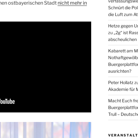
verfassungswid
einen ostbayerischen Stadt
nicht mehr in
Schnürt die Pol
die Luft zum A
Hetze gegen U
zu
„2g“ ist Ras
abscheulichen
Kabarett am Mi
Nothaftgewölb
Buergerplattf
ausrichten?
Peter Hollatz
z
Akademie für 
Macht Euch fre
Buergerplattf
Trull – Deutsc
VERANSTAL