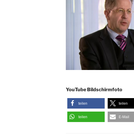
YouTube Bildschirmfoto
teilen
teilen
teilen
E-Mail