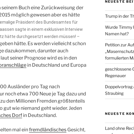
NEUESTE BE
n seinem Buch eine Zurückweisung der
2015 möglich gewesen aber es hätte
Trump in der T
emalige Präsident des Bundesamtes für 
Wurde Timmy Ho
ssen sagte in einem exklusiven Interview 
Namen hat?
tz hätte durchgesetzt werden müssen! – 
geben hätte. Es werden vielleicht schon
Petition zur A
nge dazukommen, darunter auch
„Masernschutz
laut seiner Prognose wird es in den
formulierten M
oranschläge
in Deutschland und Europa
geschlossene G
Regenauer
000 Ausländer pro Tag nach
Doppelvortrag 
Straubing
r noch etwa 700 Neue je Tag dazu und
 zu den Millionen Fremden größtenteils
o gut wie niemand geht wieder. Jeden
NEUESTE KO
sches Dorf
in Deutschland.
Land ohne Rec
elten mal ein
fremdländisches
Gesicht,