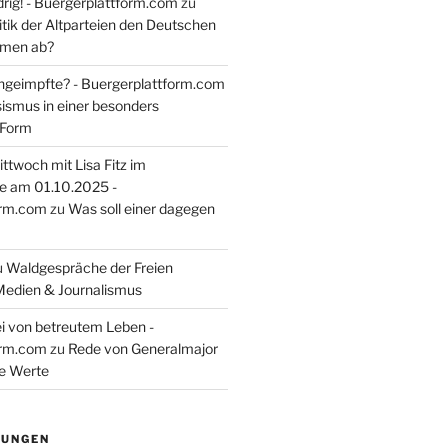
rig! - Buergerplattform.com
zu
itik der Altparteien den Deutschen
tmen ab?
ngeimpfte? - Buergerplattform.com
sismus in einer besonders
 Form
ttwoch mit Lisa Fitz im
e am 01.10.2025 -
orm.com
zu
Was soll einer dagegen
u
Waldgespräche der Freien
Medien & Journalismus
i von betreutem Leben -
orm.com
zu
Rede von Generalmajor
he Werte
TUNGEN