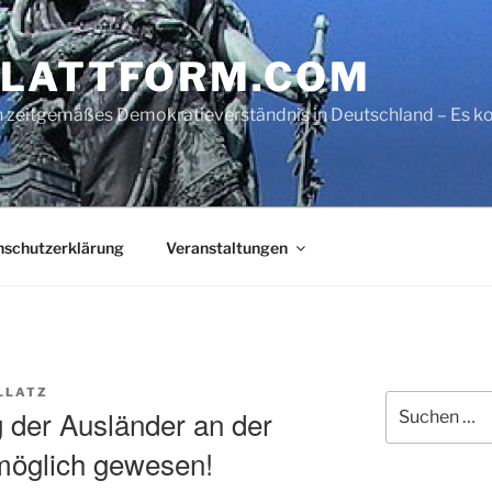
LATTFORM.COM
ein zeitgemäßes Demokratieverständnis in Deutschland – Es
nschutzerklärung
Veranstaltungen
LLATZ
Suche
 der Ausländer an der
nach:
möglich gewesen!