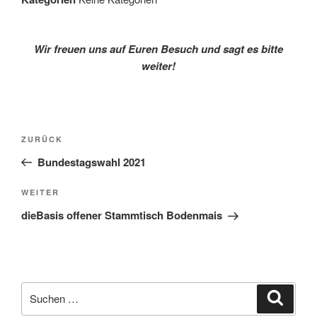
Wir freuen uns auf Euren Besuch und sagt es bitte
weiter!
Beitragsnavigation
Vorheriger
ZURÜCK
Beitrag
Bundestagswahl 2021
Nächster
WEITER
Beitrag
dieBasis offener Stammtisch Bodenmais
Suche
Suche
nach: