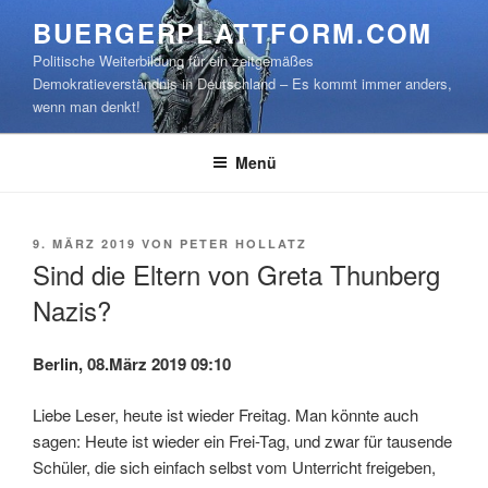
Zum
BUERGERPLATTFORM.COM
Inhalt
Politische Weiterbildung für ein zeitgemäßes
springen
Demokratieverständnis in Deutschland – Es kommt immer anders,
wenn man denkt!
Menü
VERÖFFENTLICHT
9. MÄRZ 2019
VON
PETER HOLLATZ
AM
Sind die Eltern von Greta Thunberg
Nazis?
Berlin, 08.März 2019 09:10
Liebe Leser, heute ist wieder Freitag. Man könnte auch
sagen: Heute ist wieder ein Frei-Tag, und zwar für tausende
Schüler, die sich einfach selbst vom Unterricht freigeben,