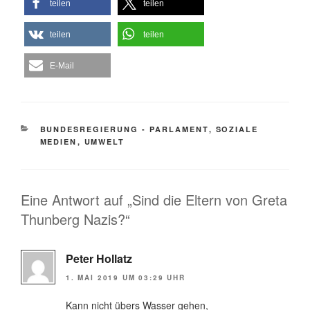
teilen
teilen
teilen
teilen
E-Mail
KATEGORIEN
BUNDESREGIERUNG - PARLAMENT
,
SOZIALE
MEDIEN
,
UMWELT
Eine Antwort auf „Sind die Eltern von Greta
Thunberg Nazis?“
Peter Hollatz
1. MAI 2019 UM 03:29 UHR
Kann nicht übers Wasser gehen,