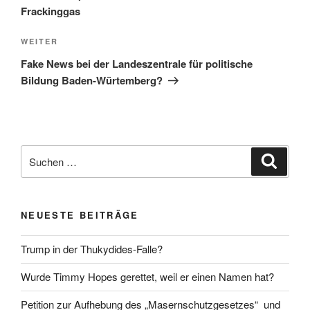
Frackinggas
Nächster
WEITER
Beitrag
Fake News bei der Landeszentrale für politische
Bildung Baden-Würtemberg?
Suche
Suche
nach:
NEUESTE BEITRÄGE
Trump in der Thukydides-Falle?
Wurde Timmy Hopes gerettet, weil er einen Namen hat?
Petition zur Aufhebung des „Masernschutzgesetzes“ und