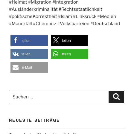
#Heimat #Migration #Integration
#Ausländerkriminalität #Rechtsstaatlichkeit
#politischeKorrektheit #Islam #Linksruck #Medien
#Mauerfall #Chemnitz #Volksparteien #Deutschland
teilen
teilen
teilen
teilen
E-Mail
Suche
Suche
nach:
NEUESTE BEITRÄGE