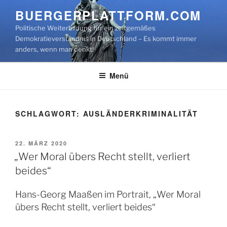
Zum
BUERGERPLATTFORM.COM
Inhalt
Politische Weiterbildung für ein zeitgemäßes
springen
Demokratieverständnis in Deutschland – Es kommt immer
anders, wenn man denkt!
Menü
SCHLAGWORT:
AUSLÄNDERKRIMINALITÄT
VERÖFFENTLICHT
22. MÄRZ 2020
AM
„Wer Moral übers Recht stellt, verliert
beides“
Hans-Georg Maaßen im Portrait, „Wer Moral
übers Recht stellt, verliert beides“