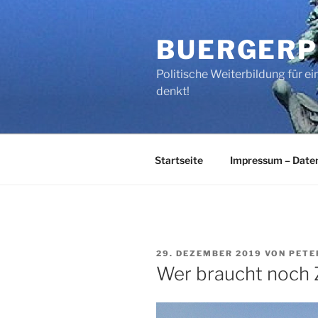
Zum
Inhalt
BUERGERP
springen
Politische Weiterbildung für 
denkt!
Startseite
Impressum – Date
VERÖFFENTLICHT
29. DEZEMBER 2019
VON
PETE
AM
Wer braucht noch