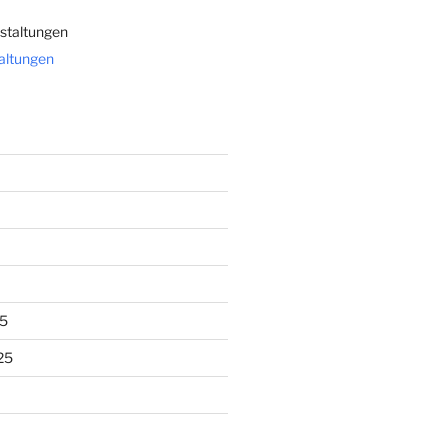
staltungen
taltungen
5
25