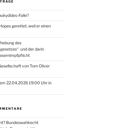
ITRÄGE
hukydides-Falle?
pes gerettet, weil er einen
ufhebung des
gesetzes“ und der darin
asernimpfpflicht
esellschaft von Tom Oliver
am 22.04.2026 19:00 Uhr in
MMENTARE
ht? Bundeswahlrecht