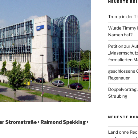
NEUESTE BE
Trump in der T
Wurde Timmy Ho
Namen hat?
Petition zur A
„Masernschutz
formulierten M
geschlossene G
Regenauer
Doppelvortrag 
Straubing
NEUESTE KO
er Stromstraße • Raimond Spekking •
Land ohne Rec