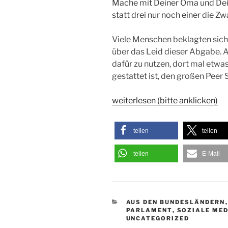
Mache mit Deiner Oma und Dei
statt drei nur noch einer die 
Viele Menschen beklagten sich w
über das Leid dieser Abgabe. Al
dafür zu nutzen, dort mal etwa
gestattet ist, den großen Peer S
weiterlesen (bitte anklicken)
teilen
teilen
teilen
E-Mail
KATEGORIEN
AUS DEN BUNDESLÄNDERN
PARLAMENT
,
SOZIALE MED
UNCATEGORIZED