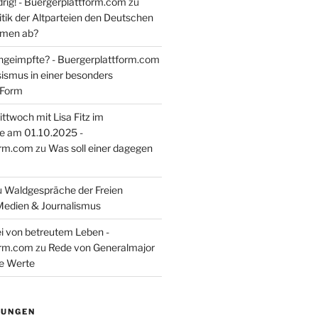
rig! - Buergerplattform.com
zu
itik der Altparteien den Deutschen
tmen ab?
ngeimpfte? - Buergerplattform.com
sismus in einer besonders
 Form
ttwoch mit Lisa Fitz im
e am 01.10.2025 -
orm.com
zu
Was soll einer dagegen
u
Waldgespräche der Freien
Medien & Journalismus
i von betreutem Leben -
orm.com
zu
Rede von Generalmajor
he Werte
TUNGEN