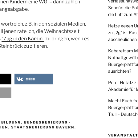
verfassungswid
nen Kindern eine WG, – dann zahlen
Schnürt die Pol
Zwangsabgabe.
die Luft zum A
ortreich, z.B. in den sozialen Medien,
Hetze gegen U
l jenen rate ich, die Weihnachtszeit
zu
„2g“ ist Ras
s
“Zug in den Kamin”
zu bringen, wenn es
abscheulichen
teinbrück zu zitieren.
Kabarett am Mi
Nothaftgewölb
Buergerplattf
ausrichten?
teilen
Peter Hollatz
z
Akademie für 
Macht Euch fre
Buergerplattf
Trull – Deutsc
,
BILDUNG
,
BUNDESREGIERUNG -
IEN
,
STAATSREGIERUNG BAYERN
,
VERANSTAL