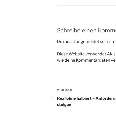
Schreibe einen Komm
Du musst
angemeldet
sein, u
Diese Website verwendet Akis
wie deine Kommentardaten ver
Beitragsnavigation
Vorheriger
ZURÜCK
Beitrag
Reallöhne halbiert – Anforder
steigen