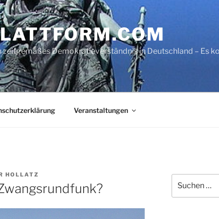
LATTFORM.COM
ein zeitgemäßes Demokratieverständnis in Deutschland – Es
nschutzerklärung
Veranstaltungen
R HOLLATZ
Suche
 Zwangsrundfunk?
nach: