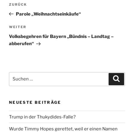
Beitragsnavigation
Vorheriger
ZURÜCK
Beitrag
Parole „Weihnachtseinkäufe“
Nächster
WEITER
Beitrag
Volksbegehren für Bayern „Bündnis – Landtag –
abberufen“
Suche
Suche
nach:
NEUESTE BEITRÄGE
Trump in der Thukydides-Falle?
Wurde Timmy Hopes gerettet, weil er einen Namen