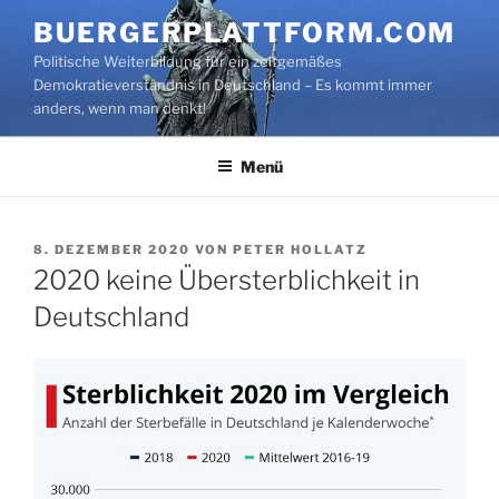
Zum
BUERGERPLATTFORM.COM
Inhalt
Politische Weiterbildung für ein zeitgemäßes
springen
Demokratieverständnis in Deutschland – Es kommt immer
anders, wenn man denkt!
Menü
VERÖFFENTLICHT
8. DEZEMBER 2020
VON
PETER HOLLATZ
AM
2020 keine Übersterblichkeit in
Deutschland