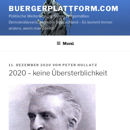
Zum
BUERGERPLATTFORM.COM
Inhalt
Politische Weiterbildung für ein zeitgemäßes
springen
Demokratieverständnis in Deutschland – Es kommt immer
anders, wenn man denkt!
Menü
VERÖFFENTLICHT
11. DEZEMBER 2020
VON
PETER HOLLATZ
AM
2020 – keine Übersterblichkeit