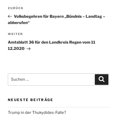
Beitragsnavigation
Vorheriger
ZURÜCK
Beitrag
Volksbegehren für Bayern „Bündnis – Landtag –
abberufen“
Nächster
WEITER
Beitrag
Amtsblatt 36 für den Landkreis Regen vom 11
12.2020
Suche
Suche
nach:
NEUESTE BEITRÄGE
Trump in der Thukydides-Falle?