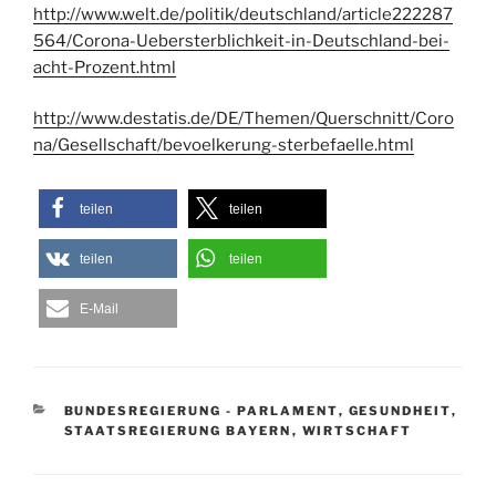
http://www.welt.de/politik/deutschland/article222287
564/Corona-Uebersterblichkeit-in-Deutschland-bei-
acht-Prozent.html
http://www.destatis.de/DE/Themen/Querschnitt/Coro
na/Gesellschaft/bevoelkerung-sterbefaelle.html
teilen
teilen
teilen
teilen
E-Mail
KATEGORIEN
BUNDESREGIERUNG - PARLAMENT
,
GESUNDHEIT
,
STAATSREGIERUNG BAYERN
,
WIRTSCHAFT