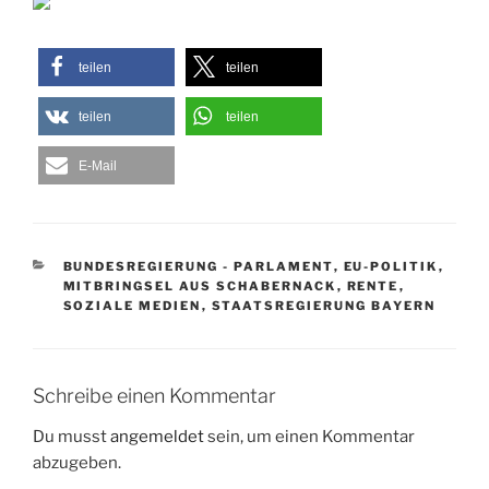
teilen
teilen
teilen
teilen
E-Mail
KATEGORIEN
BUNDESREGIERUNG - PARLAMENT
,
EU-POLITIK
,
MITBRINGSEL AUS SCHABERNACK
,
RENTE
,
SOZIALE MEDIEN
,
STAATSREGIERUNG BAYERN
Schreibe einen Kommentar
Du musst
angemeldet
sein, um einen Kommentar
abzugeben.