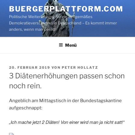
Zum
BUERGERPLATTFORM.COM
Inhalt
Politische Weiterbildung für ein zeitgemäßes
springen
Demokratieverständnis in Deutschland – Es kommt immer
anders, wenn man denkt!
Menü
VERÖFFENTLICHT
20. FEBRUAR 2019
VON
PETER HOLLATZ
AM
3 Diätenerhöhungen passen schon
noch rein.
Angeblich am Mittagstisch in der Bundestagskantine
aufgeschnappt:
„Ich mache jetzt 2 Diäten! Von einer wird man ja nicht satt!“