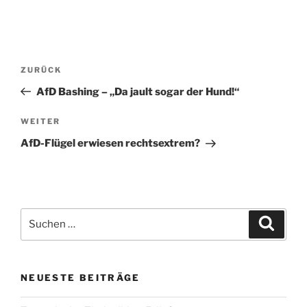
Beitragsnavigation
Vorheriger
ZURÜCK
Beitrag
AfD Bashing – „Da jault sogar der Hund!“
Nächster
WEITER
Beitrag
AfD-Flügel erwiesen rechtsextrem?
Suche
Suche
nach:
NEUESTE BEITRÄGE