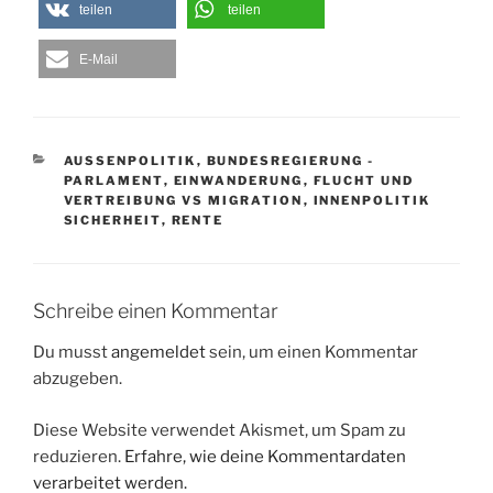
teilen
teilen
E-Mail
KATEGORIEN
AUSSENPOLITIK
,
BUNDESREGIERUNG -
PARLAMENT
,
EINWANDERUNG
,
FLUCHT UND
VERTREIBUNG VS MIGRATION
,
INNENPOLITIK
SICHERHEIT
,
RENTE
Schreibe einen Kommentar
Du musst
angemeldet
sein, um einen Kommentar
abzugeben.
Diese Website verwendet Akismet, um Spam zu
reduzieren.
Erfahre, wie deine Kommentardaten
verarbeitet werden.