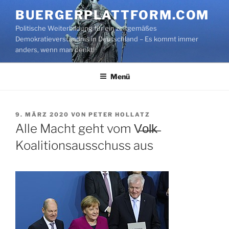
Zum
BUERGERPLATTFORM.COM
Inhalt
Politische Weiterbildung für ein zeitgemäßes
springen
Demokratieverständnis in Deutschland – Es kommt immer
anders, wenn man denkt!
Menü
VERÖFFENTLICHT
9. MÄRZ 2020
VON
PETER HOLLATZ
AM
Alle Macht geht vom V̶o̶l̶k̶
Koalitionsausschuss aus