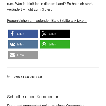
rum. Was ist bloß los in diesem Land? Es hat sich stark
verändert – nicht zum Guten.
Frauenleichen am laufenden Band? (bitte anklicken)
teilen
teilen
teilen
teilen
E-Mail
KATEGORIEN
UNCATEGORIZED
Schreibe einen Kommentar
Du musst
angemeldet
sein, um einen Kommentar