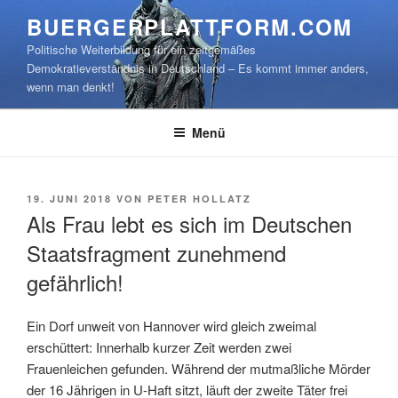
Zum
BUERGERPLATTFORM.COM
Inhalt
Politische Weiterbildung für ein zeitgemäßes
springen
Demokratieverständnis in Deutschland – Es kommt immer anders,
wenn man denkt!
Menü
VERÖFFENTLICHT
19. JUNI 2018
VON
PETER HOLLATZ
AM
Als Frau lebt es sich im Deutschen
Staatsfragment zunehmend
gefährlich!
Ein Dorf unweit von Hannover wird gleich zweimal
erschüttert: Innerhalb kurzer Zeit werden zwei
Frauenleichen gefunden. Während der mutmaßliche Mörder
der 16 Jährigen in U-Haft sitzt, läuft der zweite Täter frei