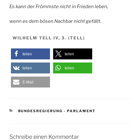
Es kann der Frömmste nicht in Frieden leben,
wenn es dem bösen Nachbar nicht gefällt.
WILHELM TELL IV, 3. (TELL)
teilen
teilen
teilen
teilen
E-Mail
KATEGORIEN
BUNDESREGIERUNG - PARLAMENT
Schreibe einen Kommentar