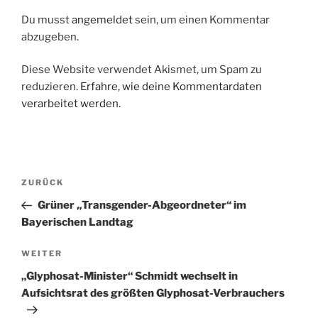
Du musst
angemeldet
sein, um einen Kommentar
abzugeben.
Diese Website verwendet Akismet, um Spam zu
reduzieren.
Erfahre, wie deine Kommentardaten
verarbeitet werden.
Beitragsnavigation
Vorheriger
ZURÜCK
Beitrag
Grüner „Transgender-Abgeordneter“ im
Bayerischen Landtag
Nächster
WEITER
Beitrag
„Glyphosat-Minister“ Schmidt wechselt in
Aufsichtsrat des größten Glyphosat-Verbrauchers