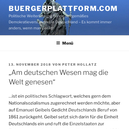
Zum
BUERGERPLATTFORM.COM
Inhalt
Politische Weiterbildung für ein zeitgemäßes
springen
Demokratieverständnis in Deutschland – Es kommt immer
anders, wenn man denkt!
Menü
VERÖFFENTLICHT
13. NOVEMBER 2018
VON
PETER HOLLATZ
AM
„Am deutschen Wesen mag die
Welt genesen“
…
ist ein
politisches Schlagwort
, welches gern dem
Nationalsozialismus zugerechnet werden möchte, aber
auf
Emanuel Geibels
Gedicht
Deutschlands Beruf
von
1861 zurückgeht. Geibel setzt sich darin für die Einheit
Deutschlands ein und ruft die
Einzelstaaten
zur