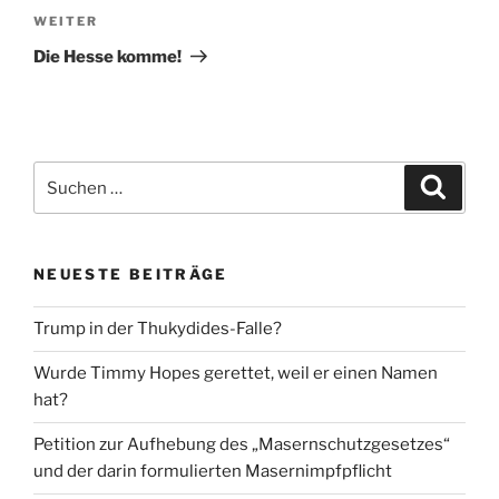
Nächster
WEITER
Beitrag
Die Hesse komme!
Suche
Suche
nach:
NEUESTE BEITRÄGE
Trump in der Thukydides-Falle?
Wurde Timmy Hopes gerettet, weil er einen Namen
hat?
Petition zur Aufhebung des „Masernschutzgesetzes“
und der darin formulierten Masernimpfpflicht