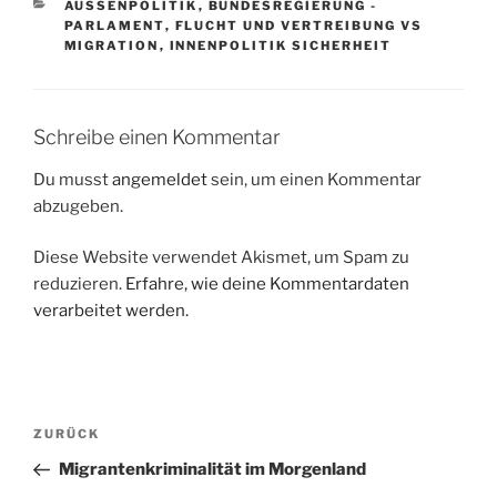
KATEGORIEN
AUSSENPOLITIK
,
BUNDESREGIERUNG -
PARLAMENT
,
FLUCHT UND VERTREIBUNG VS
MIGRATION
,
INNENPOLITIK SICHERHEIT
Schreibe einen Kommentar
Du musst
angemeldet
sein, um einen Kommentar
abzugeben.
Diese Website verwendet Akismet, um Spam zu
reduzieren.
Erfahre, wie deine Kommentardaten
verarbeitet werden.
Beitragsnavigation
Vorheriger
ZURÜCK
Beitrag
Migrantenkriminalität im Morgenland