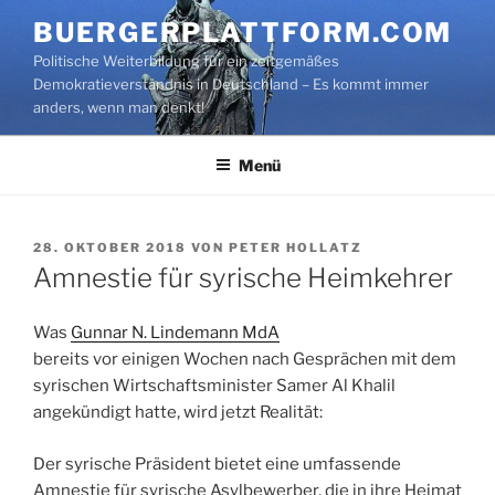
Zum
BUERGERPLATTFORM.COM
Inhalt
Politische Weiterbildung für ein zeitgemäßes
springen
Demokratieverständnis in Deutschland – Es kommt immer
anders, wenn man denkt!
Menü
VERÖFFENTLICHT
28. OKTOBER 2018
VON
PETER HOLLATZ
AM
Amnestie für syrische Heimkehrer
Was
Gunnar N. Lindemann MdA
bereits vor einigen Wochen nach Gesprächen mit dem
syrischen Wirtschaftsminister Samer Al Khalil
angekündigt hatte, wird jetzt Realität:
Der syrische Präsident bietet eine umfassende
Amnestie für syrische Asylbewerber, die in ihre Heimat