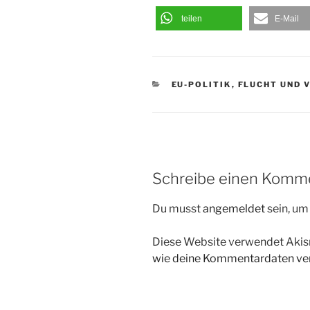
teilen
E-Mail
KATEGORIEN
EU-POLITIK
,
FLUCHT UND 
Schreibe einen Komm
Du musst
angemeldet
sein, u
Diese Website verwendet Akis
wie deine Kommentardaten ver