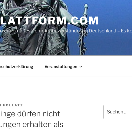
LATTFORM.COM
ein zeitgemäßes Demokratieverständnis in Deutschland – Es
nschutzerklärung
Veranstaltungen
R HOLLATZ
Suche
inge dürfen nicht
nach:
ungen erhalten als