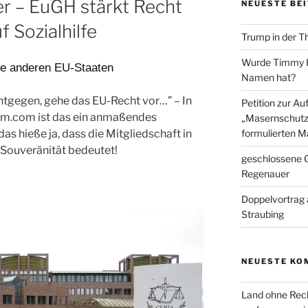
r – EuGH stärkt Recht
NEUESTE BE
f Sozialhilfe
Trump in der T
Wurde Timmy Ho
alle anderen EU-Staaten
Namen hat?
ntgegen, gehe das EU-Recht vor…” – In
Petition zur A
rm.com ist das ein anmaßendes
„Masernschutz
das hieße ja, dass die Mitgliedschaft in
formulierten M
 Souveränität bedeutet!
geschlossene G
Regenauer
Doppelvortrag 
Straubing
NEUESTE KO
Land ohne Rec