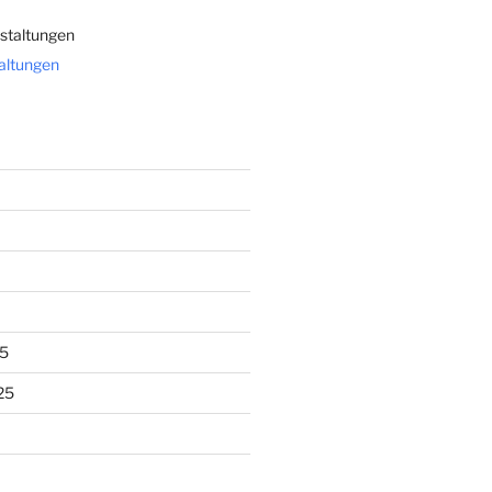
staltungen
taltungen
5
25