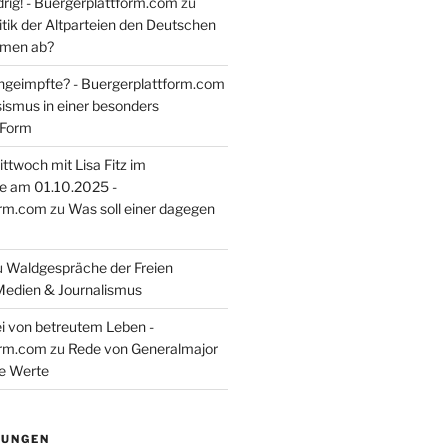
rig! - Buergerplattform.com
zu
itik der Altparteien den Deutschen
tmen ab?
ngeimpfte? - Buergerplattform.com
sismus in einer besonders
 Form
ttwoch mit Lisa Fitz im
e am 01.10.2025 -
orm.com
zu
Was soll einer dagegen
u
Waldgespräche der Freien
Medien & Journalismus
i von betreutem Leben -
orm.com
zu
Rede von Generalmajor
he Werte
TUNGEN