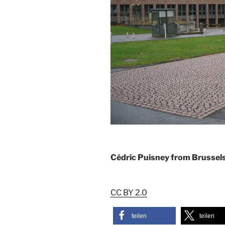
Cédric Puisney from Brussels
CC BY 2.0
teilen
teilen