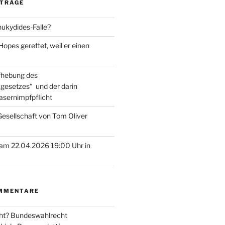
ITRÄGE
hukydides-Falle?
pes gerettet, weil er einen
ufhebung des
gesetzes“ und der darin
asernimpfpflicht
esellschaft von Tom Oliver
am 22.04.2026 19:00 Uhr in
MMENTARE
ht? Bundeswahlrecht