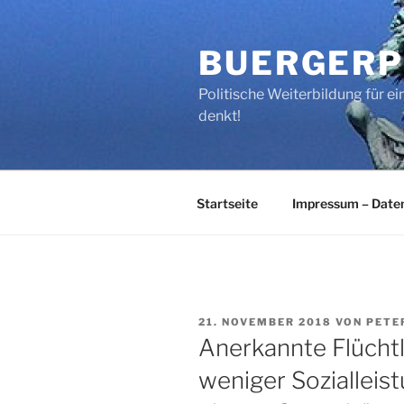
Zum
Inhalt
BUERGERP
springen
Politische Weiterbildung für 
denkt!
Startseite
Impressum – Date
VERÖFFENTLICHT
21. NOVEMBER 2018
VON
PETE
AM
Anerkannte Flüchtl
weniger Sozialleist