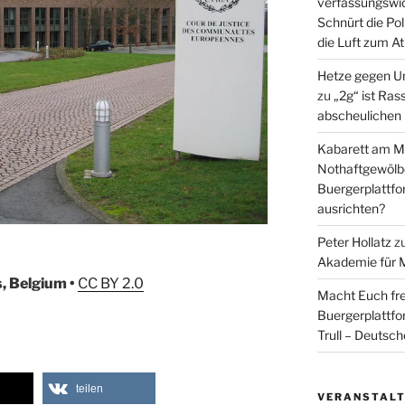
verfassungswid
Schnürt die Pol
die Luft zum A
Hetze gegen U
zu
„2g“ ist Ras
abscheulichen
Kabarett am Mi
Nothaftgewölb
Buergerplattf
ausrichten?
Peter Hollatz
z
Akademie für 
, Belgium •
CC BY 2.0
Macht Euch fre
Buergerplattf
Trull – Deutsc
teilen
VERANSTAL