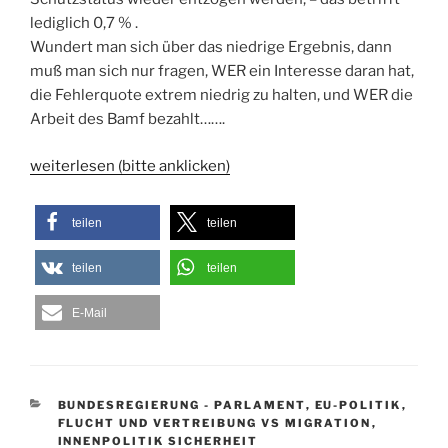
lediglich 0,7 % .
Wundert man sich über das niedrige Ergebnis, dann
muß man sich nur fragen, WER ein Interesse daran hat,
die Fehlerquote extrem niedrig zu halten, und WER die
Arbeit des Bamf bezahlt…….
weiterlesen (bitte anklicken)
teilen
teilen
teilen
teilen
E-Mail
KATEGORIEN
BUNDESREGIERUNG - PARLAMENT
,
EU-POLITIK
,
FLUCHT UND VERTREIBUNG VS MIGRATION
,
INNENPOLITIK SICHERHEIT