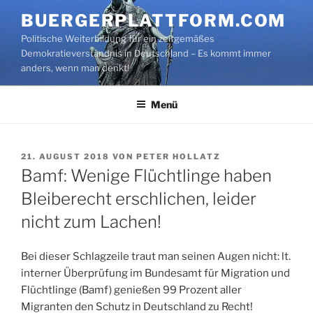
Zum
BUERGERPLATTFORM.COM
Inhalt
Politische Weiterbildung für ein zeitgemäßes
springen
Demokratieverständnis in Deutschland – Es kommt immer
anders, wenn man denkt!
Menü
VERÖFFENTLICHT
21. AUGUST 2018
VON
PETER HOLLATZ
AM
Bamf: Wenige Flüchtlinge haben
Bleiberecht erschlichen, leider
nicht zum Lachen!
Bei dieser Schlagzeile traut man seinen Augen nicht: lt.
interner Überprüfung im Bundesamt für Migration und
Flüchtlinge (Bamf) genießen 99 Prozent aller
Migranten den Schutz in Deutschland zu Recht!