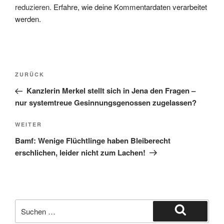
reduzieren.
Erfahre, wie deine Kommentardaten verarbeitet
werden.
Beitragsnavigation
Vorheriger
ZURÜCK
Beitrag
Kanzlerin Merkel stellt sich in Jena den Fragen –
nur systemtreue Gesinnungsgenossen zugelassen?
Nächster
WEITER
Beitrag
Bamf: Wenige Flüchtlinge haben Bleiberecht
erschlichen, leider nicht zum Lachen!
Suche
nach:
Suchen