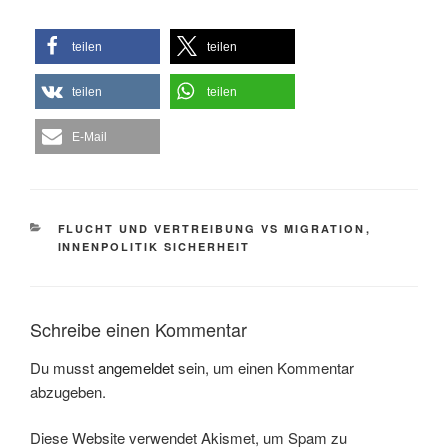
teilen
teilen
teilen
teilen
E-Mail
KATEGORIEN
FLUCHT UND VERTREIBUNG VS MIGRATION
,
INNENPOLITIK SICHERHEIT
Schreibe einen Kommentar
Du musst
angemeldet
sein, um einen Kommentar
abzugeben.
Diese Website verwendet Akismet, um Spam zu