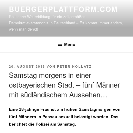
Zum
BUERGERPLATTFORM.COM
Inhalt
Politische Weiterbildung für ein zeitgemäßes
springen
Demokratieverständnis in Deutschland – Es kommt immer anders,
wenn man denkt!
Menü
VERÖFFENTLICHT
20. AUGUST 2018
VON
PETER HOLLATZ
AM
Samstag morgens in einer
ostbayerischen Stadt – fünf Männer
mit südländischem Aussehen…
Eine 18-jährige Frau ist am frühen Samstagmorgen von
fünf Männern in Passau sexuell belästigt worden. Das
berichtet die Polizei am Samstag.