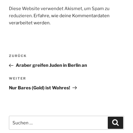
Diese Website verwendet Akismet, um Spam zu
reduzieren.
Erfahre, wie deine Kommentardaten
verarbeitet werden.
Beitragsnavigation
Vorheriger
ZURÜCK
Beitrag
Araber greifen Juden in Berlin an
Nächster
WEITER
Beitrag
Nur Bares (Gold) ist Wahres!
Suche
Suche
nach: