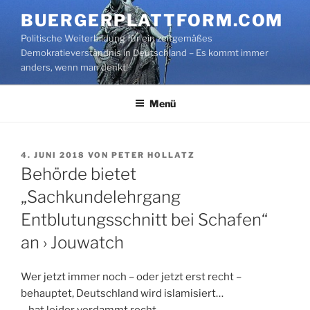
Zum
BUERGERPLATTFORM.COM
Inhalt
Politische Weiterbildung für ein zeitgemäßes
springen
Demokratieverständnis in Deutschland – Es kommt immer
anders, wenn man denkt!
Menü
VERÖFFENTLICHT
4. JUNI 2018
VON
PETER HOLLATZ
AM
Behörde bietet
„Sachkundelehrgang
Entblutungsschnitt bei Schafen“
an › Jouwatch
Wer jetzt immer noch – oder jetzt erst recht –
behauptet, Deutschland wird islamisiert…