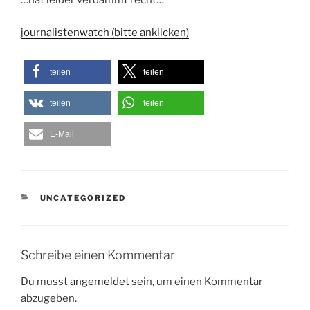
…hat leider verdammt recht…
journalistenwatch (bitte anklicken)
teilen
teilen
teilen
teilen
E-Mail
KATEGORIEN
UNCATEGORIZED
Schreibe einen Kommentar
Du musst
angemeldet
sein, um einen Kommentar
abzugeben.