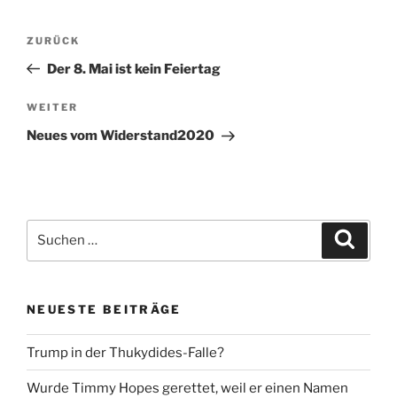
Beitragsnavigation
Vorheriger
ZURÜCK
Beitrag
Der 8. Mai ist kein Feiertag
Nächster
WEITER
Beitrag
Neues vom Widerstand2020
Suche
Suche
nach:
NEUESTE BEITRÄGE
Trump in der Thukydides-Falle?
Wurde Timmy Hopes gerettet, weil er einen Namen