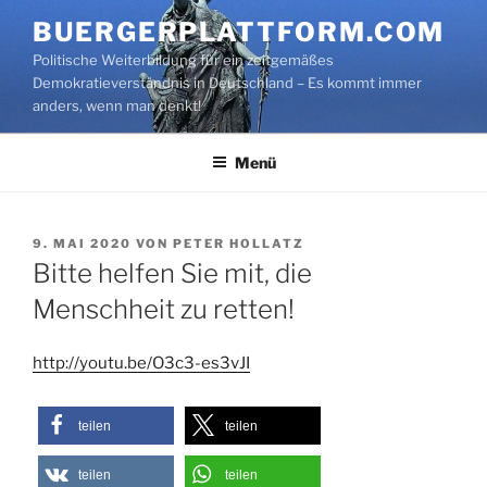
Zum
BUERGERPLATTFORM.COM
Inhalt
Politische Weiterbildung für ein zeitgemäßes
springen
Demokratieverständnis in Deutschland – Es kommt immer
anders, wenn man denkt!
Menü
VERÖFFENTLICHT
9. MAI 2020
VON
PETER HOLLATZ
AM
Bitte helfen Sie mit, die
Menschheit zu retten!
http://youtu.be/O3c3-es3vJI
teilen
teilen
teilen
teilen