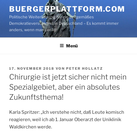
Zum
BUERGERPLATTFORM.COM
Inhalt
Politische Weiterbildung für ein zeitgemäßes
springen
Demokratieverständnis in Deutschland – Es kommt immer
anders, wenn man denkt!
Menü
VERÖFFENTLICHT
17. NOVEMBER 2018
VON
PETER HOLLATZ
AM
Chirurgie ist jetzt sicher nicht mein
Spezialgebiet, aber ein absolutes
Zukunftsthema!
Karla Spritzer: „Ich verstehe nicht, daß Leute komisch
reagieren, weil ich ab 1. Januar Oberarzt der Uniklinik
Waldkirchen werde.