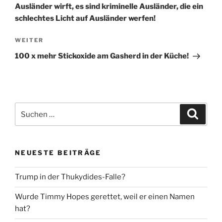
Ausländer wirft, es sind kriminelle Ausländer, die ein
schlechtes Licht auf Ausländer werfen!
Nächster
WEITER
Beitrag
100 x mehr Stickoxide am Gasherd in der Küche!
Suche
Suche
nach:
NEUESTE BEITRÄGE
Trump in der Thukydides-Falle?
Wurde Timmy Hopes gerettet, weil er einen Namen
hat?