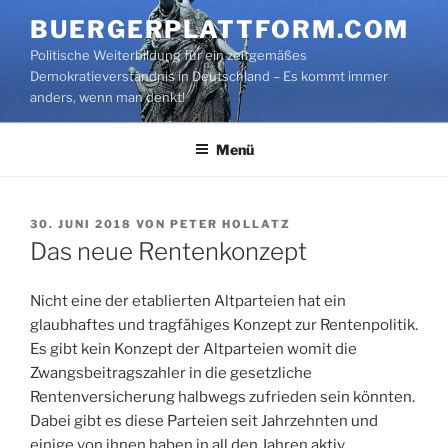
Zum
BUERGERPLATTFORM.COM
Inhalt
Politische Weiterbildung für ein zeitgemäßes
springen
Demokratieverständnis in Deutschland – Es kommt immer
anders, wenn man denkt!
Menü
VERÖFFENTLICHT
30. JUNI 2018
VON
PETER HOLLATZ
AM
Das neue Rentenkonzept
Nicht eine der etablierten Altparteien hat ein
glaubhaftes und tragfähiges Konzept zur Rentenpolitik.
Es gibt kein Konzept der Altparteien womit die
Zwangsbeitragszahler in die gesetzliche
Rentenversicherung halbwegs zufrieden sein könnten.
Dabei gibt es diese Parteien seit Jahrzehnten und
einige von ihnen haben in all den Jahren aktiv