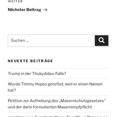
Nächster
WEITER
Beitrag
Nächster Beitrag
Suche
Suche
nach:
NEUESTE BEITRÄGE
Trump in der Thukydides-Falle?
Wurde Timmy Hopes gerettet, weil er einen Namen
hat?
Petition zur Aufhebung des „Masernschutzgesetzes“
und der darin formulierten Masernimpfpflicht