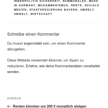
INNENPOLITIK SICHERHEIT
,
KOMMUNALES
,
MADE
IN GERMANY
,
MOHAMMEDISMUS
,
RENTE
,
SOZIALE
MEDIEN
,
STAATSREGIERUNG BAYERN
,
UMWELT
,
UMWELT
,
WIRTSCHAFT
Schreibe einen Kommentar
Du musst
angemeldet
sein, um einen Kommentar
abzugeben.
Diese Website verwendet Akismet, um Spam zu
reduzieren.
Erfahre, wie deine Kommentardaten verarbeitet
werden.
Beitragsnavigation
Vorheriger
ZURÜCK
Beitrag
Renten könnten um 200 € monatlich steigen