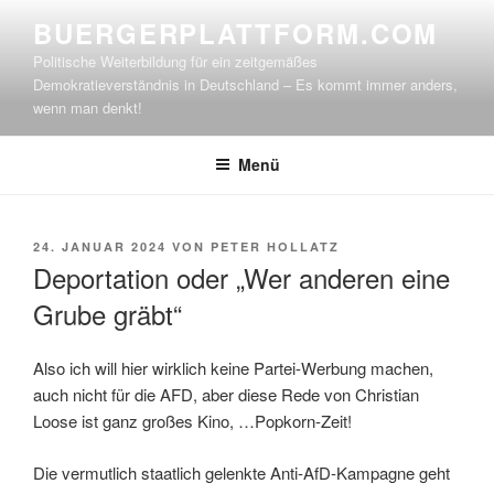
Zum
BUERGERPLATTFORM.COM
Inhalt
Politische Weiterbildung für ein zeitgemäßes
springen
Demokratieverständnis in Deutschland – Es kommt immer anders,
wenn man denkt!
Menü
VERÖFFENTLICHT
24. JANUAR 2024
VON
PETER HOLLATZ
AM
Deportation oder „Wer anderen eine
Grube gräbt“
Also ich will hier wirklich keine Partei-Werbung machen,
auch nicht für die AFD, aber diese Rede von Christian
Loose ist ganz großes Kino, …Popkorn-Zeit!
Die vermutlich staatlich gelenkte Anti-AfD-Kampagne geht