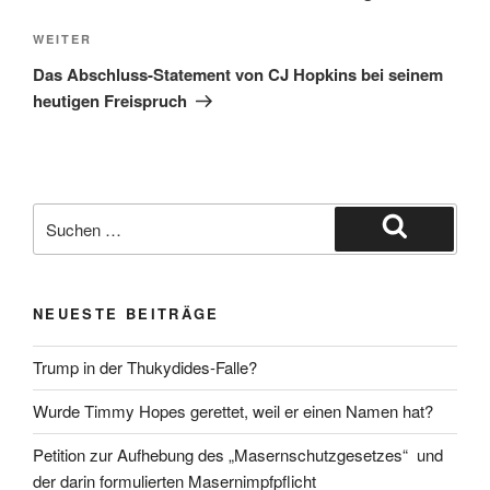
Nächster
WEITER
Beitrag
Das Abschluss-Statement von CJ Hopkins bei seinem
heutigen Freispruch
Suche
nach:
Suchen
NEUESTE BEITRÄGE
Trump in der Thukydides-Falle?
Wurde Timmy Hopes gerettet, weil er einen Namen hat?
Petition zur Aufhebung des „Masernschutzgesetzes“ und
der darin formulierten Masernimpfpflicht