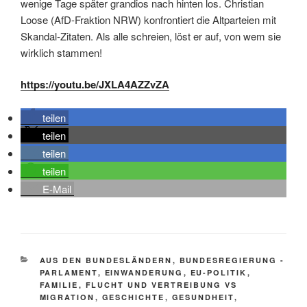
wenige Tage später grandios nach hinten los. Christian
Loose (AfD-Fraktion NRW) konfrontiert die Altparteien mit
Skandal-Zitaten. Als alle schreien, löst er auf, von wem sie
wirklich stammen!
https://youtu.be/JXLA4AZZvZA
teilen
teilen
teilen
teilen
E-Mail
KATEGORIEN
AUS DEN BUNDESLÄNDERN
,
BUNDESREGIERUNG -
PARLAMENT
,
EINWANDERUNG
,
EU-POLITIK
,
FAMILIE
,
FLUCHT UND VERTREIBUNG VS
MIGRATION
,
GESCHICHTE
,
GESUNDHEIT
,