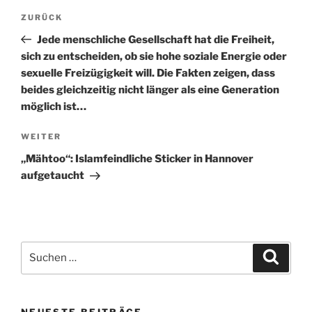
Beitragsnavigation
Vorheriger
ZURÜCK
Beitrag
Jede menschliche Gesellschaft hat die Freiheit,
sich zu entscheiden, ob sie hohe soziale Energie oder
sexuelle Freizügigkeit will. Die Fakten zeigen, dass
beides gleichzeitig nicht länger als eine Generation
möglich ist…
Nächster
WEITER
Beitrag
„Mähtoo“: Islamfeindliche Sticker in Hannover
aufgetaucht
Suche
Suche
nach:
NEUESTE BEITRÄGE