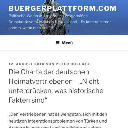
Zum
BUERGERPLATTFORM.COM
Inhalt
Politische Weiterbildung für ein zeitgemäßes
springen
Demokratieverständnis in Deutschland – Es kommt immer
anders, wenn man denkt!
Menü
VERÖFFENTLICHT
12. AUGUST 2018
VON
PETER HOLLATZ
AM
Die Charta der deutschen
Heimatvertriebenen – „Nicht
unterdrücken, was historische
Fakten sind“
„Den Vertriebenen hat es wehgetan, sich mit den
heutigen Integrationsproblemen von Türken und