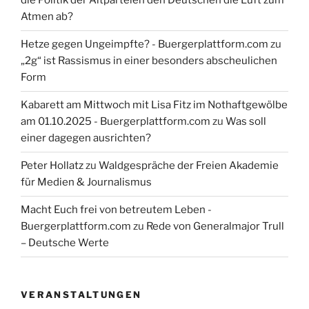
die Politik der Altparteien den Deutschen die Luft zum
Atmen ab?
Hetze gegen Ungeimpfte? - Buergerplattform.com
zu
„2g“ ist Rassismus in einer besonders abscheulichen
Form
Kabarett am Mittwoch mit Lisa Fitz im Nothaftgewölbe
am 01.10.2025 - Buergerplattform.com
zu
Was soll
einer dagegen ausrichten?
Peter Hollatz
zu
Waldgespräche der Freien Akademie
für Medien & Journalismus
Macht Euch frei von betreutem Leben -
Buergerplattform.com
zu
Rede von Generalmajor Trull
– Deutsche Werte
VERANSTALTUNGEN