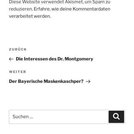
Diese Website verwendet Akismet, um Spam zu
reduzieren.
Erfahre, wie deine Kommentardaten
verarbeitet werden.
Beitragsnavigation
Vorheriger
ZURÜCK
Beitrag
Die Interessen des Dr. Montgomery
Nächster
WEITER
Beitrag
Der Bayerische Maskenkaschper?
Suche
Suche
nach: