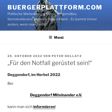
Zum
BUERGERPLATTFORM.COM
Inhalt
Politische Weiterbildung für ein zeitgemäßes
springen
Demokratieverständnis in Deutschland – Es kommt immer
anders, wenn man denkt!
Menü
VERÖFFENTLICHT
25. OKTOBER 2022
VON
PETER HOLLATZ
AM
„Für den Notfall gerüstet sein!“
Deggendorf, im Herbst 2022
Bei
Deggendorf Miteinander e.V.
kann man sich
informieren
!