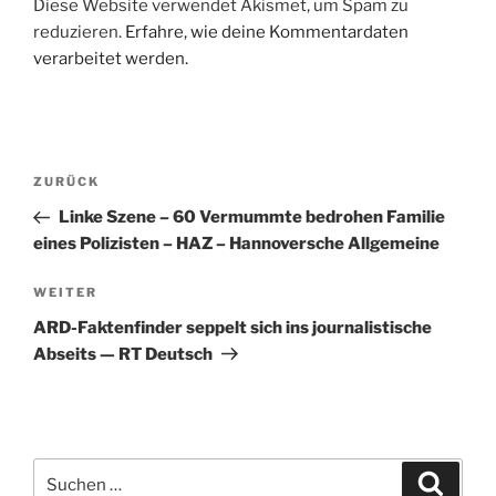
Diese Website verwendet Akismet, um Spam zu
reduzieren.
Erfahre, wie deine Kommentardaten
verarbeitet werden.
Beitragsnavigation
Vorheriger
ZURÜCK
Beitrag
Linke Szene – 60 Vermummte bedrohen Familie
eines Polizisten – HAZ – Hannoversche Allgemeine
Nächster
WEITER
Beitrag
ARD-Faktenfinder seppelt sich ins journalistische
Abseits — RT Deutsch
Suche
Suche