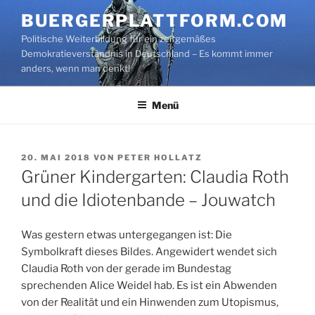
Zum
BUERGERPLATTFORM.COM
Inhalt
Politische Weiterbildung für ein zeitgemäßes
springen
Demokratieverständnis in Deutschland – Es kommt immer
anders, wenn man denkt!
Menü
VERÖFFENTLICHT
20. MAI 2018
VON
PETER HOLLATZ
AM
Grüner Kindergarten: Claudia Roth
und die Idiotenbande – Jouwatch
Was gestern etwas untergegangen ist: Die
Symbolkraft dieses Bildes. Angewidert wendet sich
Claudia Roth von der gerade im Bundestag
sprechenden Alice Weidel hab. Es ist ein Abwenden
von der Realität und ein Hinwenden zum Utopismus,