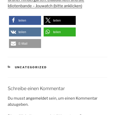
Idiotenbande – Jouwatch (bitte anklicken)
teilen
teilen
teilen
teilen
E-Mail
KATEGORIEN
UNCATEGORIZED
Schreibe einen Kommentar
Du musst
angemeldet
sein, um einen Kommentar
abzugeben.