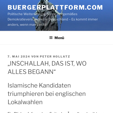
Zum
BUERGERPLATTFORM.COM
Inhalt
Politische Weiterbildung für ein zeitgemäßes
springen
Demokratieverständnis in Deutschland – Es kommt immer
anders, wenn man denkt!
Menü
VERÖFFENTLICHT
7. MAI 2024
VON
PETER HOLLATZ
AM
„INSCHALLAH, DAS IST, WO
ALLES BEGANN“
Islamische Kandidaten
triumphieren bei englischen
Lokalwahlen