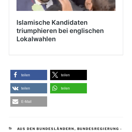
teilen
teilen
teilen
teilen
E-Mail
KATEGORIEN
AUS DEN BUNDESLÄNDERN
,
BUNDESREGIERUNG -