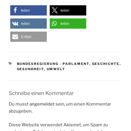
teilen
teilen
teilen
teilen
E-Mail
KATEGORIEN
BUNDESREGIERUNG - PARLAMENT
,
GESCHICHTE
,
GESUNDHEIT
,
UMWELT
Schreibe einen Kommentar
Du musst
angemeldet
sein, um einen Kommentar
abzugeben.
Diese Website verwendet Akismet, um Spam zu