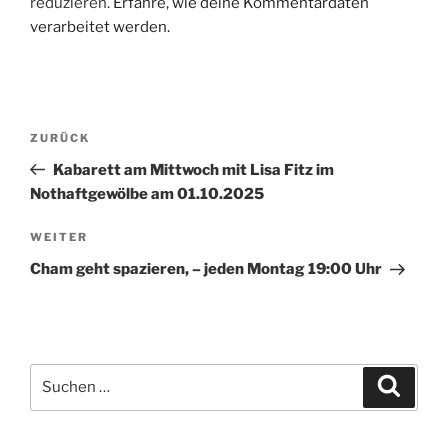
reduzieren.
Erfahre, wie deine Kommentardaten
verarbeitet werden.
Beitragsnavigation
Vorheriger
ZURÜCK
Beitrag
Kabarett am Mittwoch mit Lisa Fitz im
Nothaftgewölbe am 01.10.2025
Nächster
WEITER
Beitrag
Cham geht spazieren, – jeden Montag 19:00 Uhr
Suche
Suche
nach: