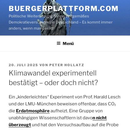
Zum
BUERGERPLATTFORM.COM
Inhalt
Politische Weiterbildung für ein zeitgemäßes
springen
Demokratieverständnis in Deutschland – Es kommt immer
anders, wenn man denkt!
Menü
VERÖFFENTLICHT
20. JULI 2025
VON
PETER HOLLATZ
AM
Klimawandel experimentell
bestätigt – oder doch nicht?
Ein „kinderleichtes“ Experiment von Prof. Harald Lesch
und der LMU-München beweisen offenbar, dass CO₂
die
Erdatmosphäre
aufheizt. Eine Gruppe von
unabhängigen Wissenschaftlern ist davo
n nicht
überzeugt
und hat den Versuchsaufbau auf die Probe