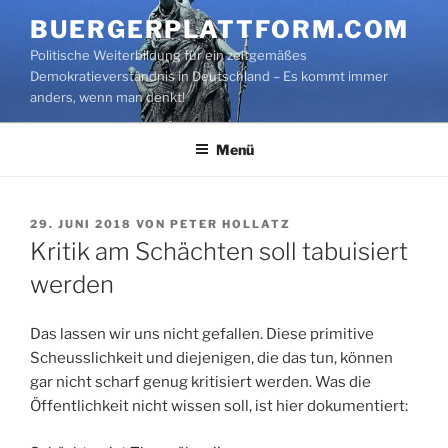
Zum
BUERGERPLATTFORM.COM
Inhalt
Politische Weiterbildung für ein zeitgemäßes
springen
Demokratieverständnis in Deutschland – Es kommt immer
anders, wenn man denkt!
Menü
VERÖFFENTLICHT
29. JUNI 2018
VON
PETER HOLLATZ
AM
Kritik am Schächten soll tabuisiert
werden
Das lassen wir uns nicht gefallen. Diese primitive
Scheusslichkeit und diejenigen, die das tun, können
gar nicht scharf genug kritisiert werden. Was die
Öffentlichkeit nicht wissen soll, ist hier dokumentiert: