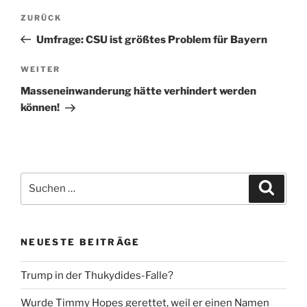
Beitragsnavigation
Vorheriger
ZURÜCK
Beitrag
Umfrage: CSU ist größtes Problem für Bayern
Nächster
WEITER
Beitrag
Masseneinwanderung hätte verhindert werden
können!
Suche
Suche
nach:
NEUESTE BEITRÄGE
Trump in der Thukydides-Falle?
Wurde Timmy Hopes gerettet, weil er einen Namen