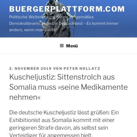
Zum
BUERGERPLATTFORM.COM
Inhalt
Politische Weiterbildung für ein zeitgemäßes
springen
Demokratieverständnis in Deutschland – Es kommt immer
anders, wenn man denkt!
Menü
VERÖFFENTLICHT
2. NOVEMBER 2019
VON
PETER HOLLATZ
AM
Kuscheljustiz: Sittenstrolch aus
Somalia muss »seine Medikamente
nehmen«
Die deutsche Kuscheljustiz lässt grüßen: Ein
Exhibitionist aus Somalia kommt mit einer
geringeren Strafe davon, als selbst sein
Verteidiger für angemessen hielt.