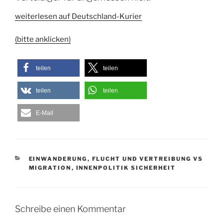
weiterlesen auf Deutschland-Kurier
(bitte anklicken)
teilen
teilen
teilen
teilen
E-Mail
KATEGORIEN
EINWANDERUNG
,
FLUCHT UND VERTREIBUNG VS
MIGRATION
,
INNENPOLITIK SICHERHEIT
Schreibe einen Kommentar