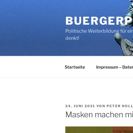
Zum
Inhalt
BUERGERP
springen
Politische Weiterbildung für 
denkt!
Startseite
Impressum – Date
VERÖFFENTLICHT
24. JUNI 2021
VON
PETER HOL
AM
Masken machen mi