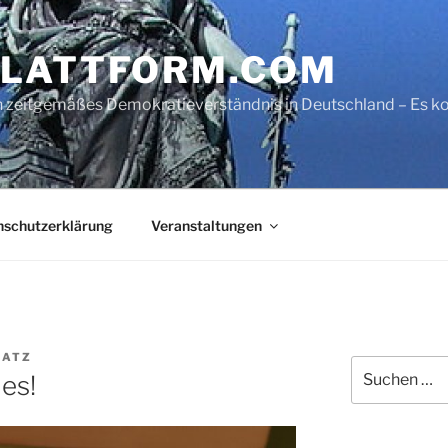
LATTFORM.COM
ein zeitgemäßes Demokratieverständnis in Deutschland – Es
nschutzerklärung
Veranstaltungen
LATZ
Suche
es!
nach: