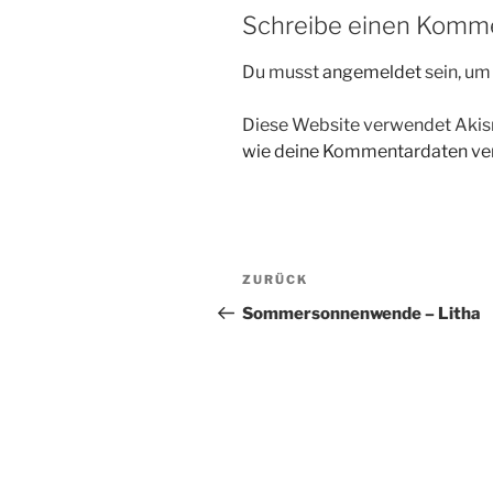
Schreibe einen Komm
Du musst
angemeldet
sein, u
Diese Website verwendet Akis
wie deine Kommentardaten ver
Beitragsnavigation
Vorheriger
ZURÜCK
Beitrag
Sommersonnenwende – Litha