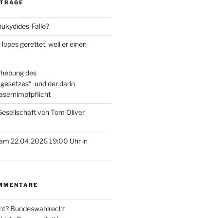
ITRÄGE
hukydides-Falle?
pes gerettet, weil er einen
ufhebung des
gesetzes“ und der darin
asernimpfpflicht
esellschaft von Tom Oliver
am 22.04.2026 19:00 Uhr in
MMENTARE
ht? Bundeswahlrecht