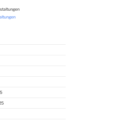
staltungen
taltungen
5
25