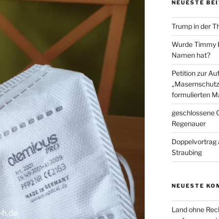
NEUESTE BE
Trump in der T
Wurde Timmy Ho
Namen hat?
Petition zur A
„Masernschutz
formulierten M
geschlossene G
Regenauer
Doppelvortrag 
Straubing
NEUESTE KO
Land ohne Rec