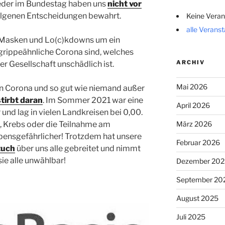
ieder im Bundestag haben uns
nicht vor
olgenen Entscheidungen bewahrt.
Keine Veran
alle Verans
ss Masken und Lo(c)kdowns um ein
 grippeähnliche Corona sind, welches
ARCHIV
 Gesellschaft unschädlich ist.
Mai 2026
an Corona und so gut wie niemand außer
stirbt daran
. Im Sommer 2021 war eine
April 2026
nd lag in vielen Landkreisen bei 0,00.
 Krebs oder die Teilnahme am
März 2026
ensgefährlicher! Trotzdem hat unsere
Februar 2026
tuch
über uns alle gebreitet und nimmt
ie alle unwählbar!
Dezember 202
September 20
August 2025
Juli 2025