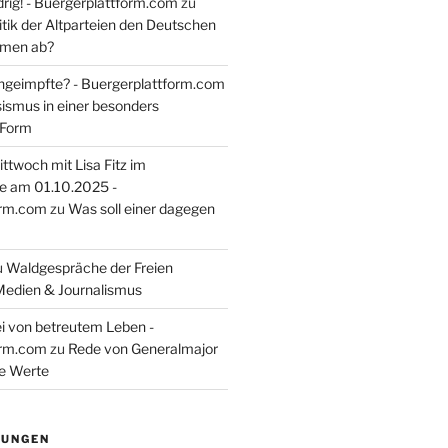
rig! - Buergerplattform.com
zu
itik der Altparteien den Deutschen
tmen ab?
ngeimpfte? - Buergerplattform.com
sismus in einer besonders
 Form
ttwoch mit Lisa Fitz im
e am 01.10.2025 -
orm.com
zu
Was soll einer dagegen
u
Waldgespräche der Freien
Medien & Journalismus
i von betreutem Leben -
orm.com
zu
Rede von Generalmajor
he Werte
TUNGEN