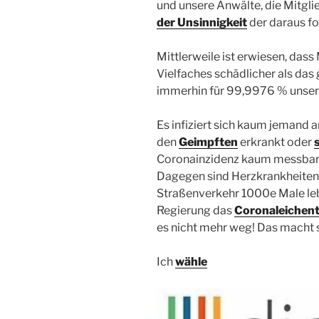
und unsere Anwälte, die Mitgl
der Unsinnigkeit
der daraus f
Mittlerweile ist erwiesen, da
Vielfaches schädlicher als das
immerhin für 99,9976 % unserer
Es infiziert sich kaum jemand 
den
Geimpften
erkrankt oder
Coronainzidenz kaum messbar u
Dagegen sind Herzkrankheiten,
Straßenverkehr 1000e Male leb
Regierung das
Coronaleichen
es nicht mehr weg! Das macht s
Ich
wähle