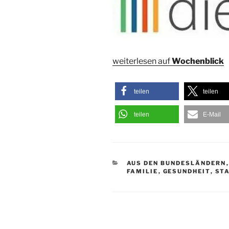
weiterlesen auf
Wochenblick
teilen
teilen
teilen
E-Mail
KATEGORIEN
AUS DEN BUNDESLÄNDERN
FAMILIE
,
GESUNDHEIT
,
ST