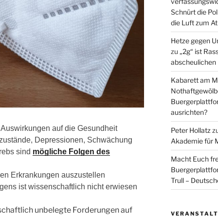
verfassungswid
Schnürt die Pol
die Luft zum A
Hetze gegen U
zu
„2g“ ist Ras
abscheulichen
Kabarett am Mi
Nothaftgewölb
Buergerplattf
ausrichten?
 Auswirkungen auf die Gesundheit
Peter Hollatz
z
tzustände, Depressionen, Schwächung
Akademie für 
rebs sind
mögliche Folgen des
Macht Euch fre
Buergerplattf
len Erkrankungen auszustellen
Trull – Deutsc
gens ist wissenschaftlich nicht erwiesen
nschaftlich unbelegte Forderungen auf
VERANSTAL