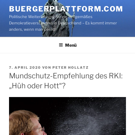
Zum
BUERGERPLATTFORM.COM
Inhalt
Politische Weiterbildung für ein zeitgemäßes
springen
Demokratieverständnis in Deutschland – Es kommt immer
anders, wenn man denkt!
Menü
VERÖFFENTLICHT
7. APRIL 2020
VON
PETER HOLLATZ
AM
Mundschutz-Empfehlung des RKI:
„Hüh oder Hott“?