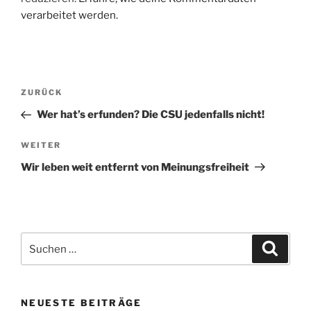
verarbeitet werden.
Beitragsnavigation
Vorheriger
ZURÜCK
Beitrag
Wer hat’s erfunden? Die CSU jedenfalls nicht!
Nächster
WEITER
Beitrag
Wir leben weit entfernt von Meinungsfreiheit
Suche
Suche
nach:
NEUESTE BEITRÄGE