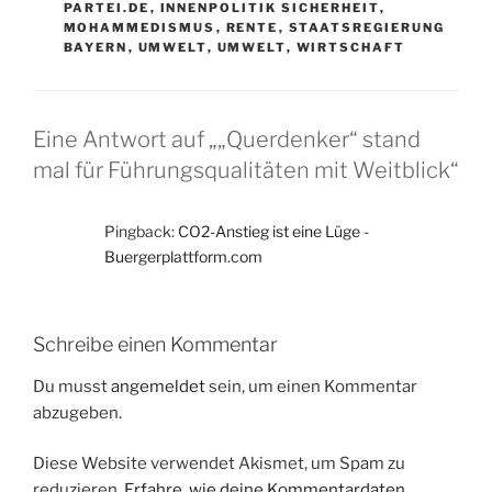
PARTEI.DE
,
INNENPOLITIK SICHERHEIT
,
MOHAMMEDISMUS
,
RENTE
,
STAATSREGIERUNG
BAYERN
,
UMWELT
,
UMWELT
,
WIRTSCHAFT
Eine Antwort auf „„Querdenker“ stand
mal für Führungsqualitäten mit Weitblick“
Pingback:
CO2-Anstieg ist eine Lüge -
Buergerplattform.com
Schreibe einen Kommentar
Du musst
angemeldet
sein, um einen Kommentar
abzugeben.
Diese Website verwendet Akismet, um Spam zu
reduzieren.
Erfahre, wie deine Kommentardaten