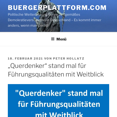
Zum
BUERGERPLATTFORM.COM
Inhalt
Politische Weiterbildung für ein zeitgemäßes
springen
Demokratieverständnis in Deutschland – Es kommt immer
anders, wenn man denkt!
Menü
VERÖFFENTLICHT
18. FEBRUAR 2021
VON
PETER HOLLATZ
AM
„Querdenker“ stand mal für
Führungsqualitäten mit Weitblick