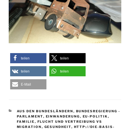
teilen
teilen
teilen
teilen
E-Mail
KATEGORIEN
AUS DEN BUNDESLÄNDERN
,
BUNDESREGIERUNG -
PARLAMENT
,
EINWANDERUNG
,
EU-POLITIK
,
FAMILIE
,
FLUCHT UND VERTREIBUNG VS
MIGRATION
,
GESUNDHEIT
,
HTTP://DIE-BASIS-