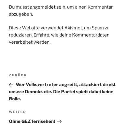
Du musst
angemeldet
sein, um einen Kommentar
abzugeben.
Diese Website verwendet Akismet, um Spam zu
reduzieren.
Erfahre, wie deine Kommentardaten
verarbeitet werden.
Beitragsnavigation
Vorheriger
ZURÜCK
Beitrag
Wer Volksvertreter angreift, attackiert direkt
unsere Demokratie. Die Partei spielt dabei keine
Rolle.
Nächster
WEITER
Beitrag
Ohne GEZ fernsehen!