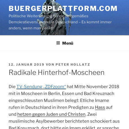
Zum
BUERGERPLATTFORM.COM
Inhalt
Politische Weiterbildung für ein zeitgemäßes
springen
Demokratieverständnis in Deutschland – Es kommt immer
anders, wenn man denkt!
Menü
VERÖFFENTLICHT
12. JANUAR 2019
VON
PETER HOLLATZ
AM
Radikale Hinterhof-Moscheen
Die
TV-Sendung „ZDFzoom“
hat Mitte November 2018
mit in Moscheen in Berlin, Essen und Bad Kreuznach
eingeschleusten Muslimen belegt: Etliche Imame
rufen in Deutschland in ihren Predigten zu
Hass
auf
und
hetzen gegen Juden und Christen
. Zwei
muslimische Asylbewerber berichteten schockiert aus
Bad Kreuznach, dort hätte ein Imam erklärt, er spreche