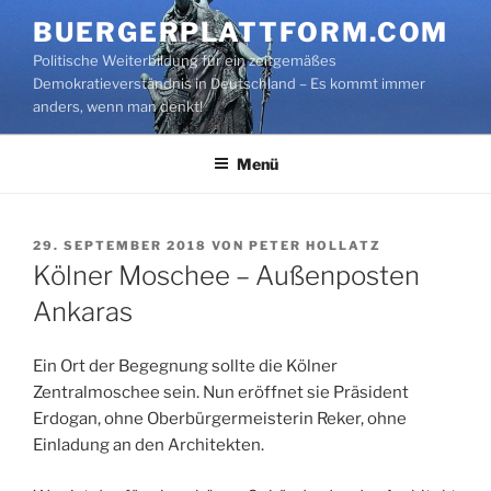
Zum
BUERGERPLATTFORM.COM
Inhalt
Politische Weiterbildung für ein zeitgemäßes
springen
Demokratieverständnis in Deutschland – Es kommt immer
anders, wenn man denkt!
Menü
VERÖFFENTLICHT
29. SEPTEMBER 2018
VON
PETER HOLLATZ
AM
Kölner Moschee – Außenposten
Ankaras
Ein Ort der Begegnung sollte die Kölner
Zentralmoschee sein. Nun eröffnet sie Präsident
Erdogan, ohne Oberbürgermeisterin Reker, ohne
Einladung an den Architekten.