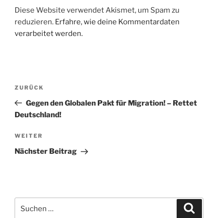
Diese Website verwendet Akismet, um Spam zu
reduzieren.
Erfahre, wie deine Kommentardaten
verarbeitet werden.
Beitragsnavigation
Vorheriger
ZURÜCK
Beitrag
Gegen den Globalen Pakt für Migration! – Rettet
Deutschland!
Nächster
WEITER
Beitrag
Nächster Beitrag
Suche
Suche
nach: